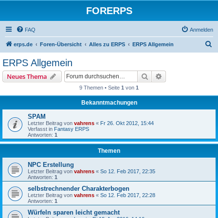
FORERPS
FAQ
Anmelden
S
erps.de
Foren-Übersicht
Alles zu ERPS
ERPS Allgemein
u
ERPS Allgemein
c
Suche
Erweiterte Suche
Neues Thema
h
9 Themen • Seite
1
von
1
e
Bekanntmachungen
SPAM
Letzter Beitrag von
vahrens
«
Fr 26. Okt 2012, 15:44
Verfasst in
Fantasy ERPS
Antworten:
1
Themen
NPC Erstellung
Letzter Beitrag von
vahrens
«
So 12. Feb 2017, 22:35
Antworten:
1
selbstrechnender Charakterbogen
Letzter Beitrag von
vahrens
«
So 12. Feb 2017, 22:28
Antworten:
1
Würfeln sparen leicht gemacht