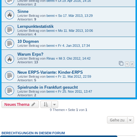
Letzter Beitrag von
benni
«
Di 19. Apr 2016, 14:16
Antworten:
2
Sinne
Letzter Beitrag von
benni
«
So 17. Mär 2013, 13:29
Antworten:
9
Lernpunktestatistik
Letzter Beitrag von
benni
«
Mo 11. Mär 2013, 10:06
Antworten:
4
10 Dogmen
Letzter Beitrag von
benni
«
Fr 4. Jan 2013, 17:34
Warum Erps?
Letzter Beitrag von
Rinas
«
Mi 3. Okt 2012, 14:42
Antworten:
13
1
2
Neue ERPS-Variante: Kinder-ERPS
Letzter Beitrag von
benni
«
Fr 11. Mai 2012, 22:59
Antworten:
5
Spielrunde in Frankfurt gesucht
Letzter Beitrag von
benni
«
Fr 25. Nov 2011, 13:47
Antworten:
2
Neues Thema
9 Themen • Seite
1
von
1
Gehe zu
BERECHTIGUNGEN IN DIESEM FORUM