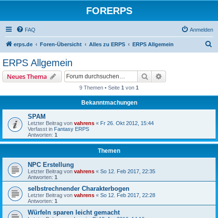
FORERPS
FAQ
Anmelden
S
erps.de
Foren-Übersicht
Alles zu ERPS
ERPS Allgemein
u
ERPS Allgemein
c
Suche
Erweiterte Suche
Neues Thema
h
9 Themen • Seite
1
von
1
e
Bekanntmachungen
SPAM
Letzter Beitrag von
vahrens
«
Fr 26. Okt 2012, 15:44
Verfasst in
Fantasy ERPS
Antworten:
1
Themen
NPC Erstellung
Letzter Beitrag von
vahrens
«
So 12. Feb 2017, 22:35
Antworten:
1
selbstrechnender Charakterbogen
Letzter Beitrag von
vahrens
«
So 12. Feb 2017, 22:28
Antworten:
1
Würfeln sparen leicht gemacht