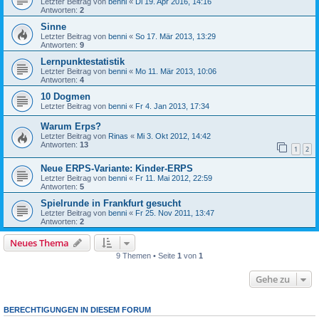
Letzter Beitrag von
benni
«
Di 19. Apr 2016, 14:16
Antworten:
2
Sinne
Letzter Beitrag von
benni
«
So 17. Mär 2013, 13:29
Antworten:
9
Lernpunktestatistik
Letzter Beitrag von
benni
«
Mo 11. Mär 2013, 10:06
Antworten:
4
10 Dogmen
Letzter Beitrag von
benni
«
Fr 4. Jan 2013, 17:34
Warum Erps?
Letzter Beitrag von
Rinas
«
Mi 3. Okt 2012, 14:42
Antworten:
13
1
2
Neue ERPS-Variante: Kinder-ERPS
Letzter Beitrag von
benni
«
Fr 11. Mai 2012, 22:59
Antworten:
5
Spielrunde in Frankfurt gesucht
Letzter Beitrag von
benni
«
Fr 25. Nov 2011, 13:47
Antworten:
2
Neues Thema
9 Themen • Seite
1
von
1
Gehe zu
BERECHTIGUNGEN IN DIESEM FORUM