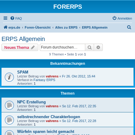
FORERPS
FAQ
Anmelden
S
erps.de
Foren-Übersicht
Alles zu ERPS
ERPS Allgemein
u
ERPS Allgemein
c
Suche
Erweiterte Suche
Neues Thema
h
9 Themen • Seite
1
von
1
e
Bekanntmachungen
SPAM
Letzter Beitrag von
vahrens
«
Fr 26. Okt 2012, 15:44
Verfasst in
Fantasy ERPS
Antworten:
1
Themen
NPC Erstellung
Letzter Beitrag von
vahrens
«
So 12. Feb 2017, 22:35
Antworten:
1
selbstrechnender Charakterbogen
Letzter Beitrag von
vahrens
«
So 12. Feb 2017, 22:28
Antworten:
1
Würfeln sparen leicht gemacht