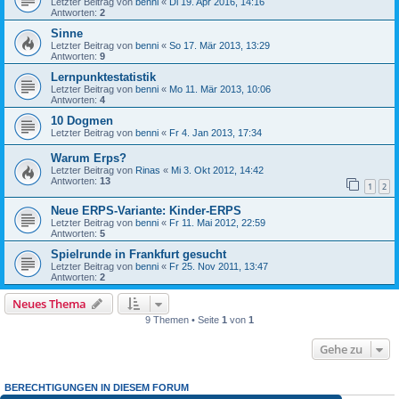
Letzter Beitrag von
benni
«
Di 19. Apr 2016, 14:16
Antworten:
2
Sinne
Letzter Beitrag von
benni
«
So 17. Mär 2013, 13:29
Antworten:
9
Lernpunktestatistik
Letzter Beitrag von
benni
«
Mo 11. Mär 2013, 10:06
Antworten:
4
10 Dogmen
Letzter Beitrag von
benni
«
Fr 4. Jan 2013, 17:34
Warum Erps?
Letzter Beitrag von
Rinas
«
Mi 3. Okt 2012, 14:42
Antworten:
13
1
2
Neue ERPS-Variante: Kinder-ERPS
Letzter Beitrag von
benni
«
Fr 11. Mai 2012, 22:59
Antworten:
5
Spielrunde in Frankfurt gesucht
Letzter Beitrag von
benni
«
Fr 25. Nov 2011, 13:47
Antworten:
2
Neues Thema
9 Themen • Seite
1
von
1
Gehe zu
BERECHTIGUNGEN IN DIESEM FORUM