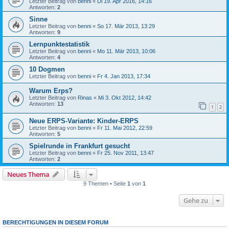
Letzter Beitrag von
benni
«
Di 19. Apr 2016, 14:16
Antworten:
2
Sinne
Letzter Beitrag von
benni
«
So 17. Mär 2013, 13:29
Antworten:
9
Lernpunktestatistik
Letzter Beitrag von
benni
«
Mo 11. Mär 2013, 10:06
Antworten:
4
10 Dogmen
Letzter Beitrag von
benni
«
Fr 4. Jan 2013, 17:34
Warum Erps?
Letzter Beitrag von
Rinas
«
Mi 3. Okt 2012, 14:42
Antworten:
13
1
2
Neue ERPS-Variante: Kinder-ERPS
Letzter Beitrag von
benni
«
Fr 11. Mai 2012, 22:59
Antworten:
5
Spielrunde in Frankfurt gesucht
Letzter Beitrag von
benni
«
Fr 25. Nov 2011, 13:47
Antworten:
2
Neues Thema
9 Themen • Seite
1
von
1
Gehe zu
BERECHTIGUNGEN IN DIESEM FORUM