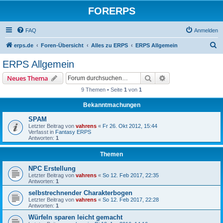
FORERPS
FAQ
Anmelden
S
erps.de
Foren-Übersicht
Alles zu ERPS
ERPS Allgemein
u
ERPS Allgemein
c
Suche
Erweiterte Suche
Neues Thema
h
9 Themen • Seite
1
von
1
e
Bekanntmachungen
SPAM
Letzter Beitrag von
vahrens
«
Fr 26. Okt 2012, 15:44
Verfasst in
Fantasy ERPS
Antworten:
1
Themen
NPC Erstellung
Letzter Beitrag von
vahrens
«
So 12. Feb 2017, 22:35
Antworten:
1
selbstrechnender Charakterbogen
Letzter Beitrag von
vahrens
«
So 12. Feb 2017, 22:28
Antworten:
1
Würfeln sparen leicht gemacht