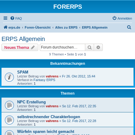
FORERPS
FAQ
Anmelden
S
erps.de
Foren-Übersicht
Alles zu ERPS
ERPS Allgemein
u
ERPS Allgemein
c
Suche
Erweiterte Suche
Neues Thema
h
9 Themen • Seite
1
von
1
e
Bekanntmachungen
SPAM
Letzter Beitrag von
vahrens
«
Fr 26. Okt 2012, 15:44
Verfasst in
Fantasy ERPS
Antworten:
1
Themen
NPC Erstellung
Letzter Beitrag von
vahrens
«
So 12. Feb 2017, 22:35
Antworten:
1
selbstrechnender Charakterbogen
Letzter Beitrag von
vahrens
«
So 12. Feb 2017, 22:28
Antworten:
1
Würfeln sparen leicht gemacht