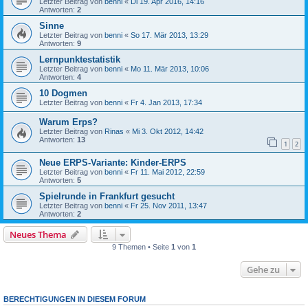
Letzter Beitrag von
benni
«
Di 19. Apr 2016, 14:16
Antworten:
2
Sinne
Letzter Beitrag von
benni
«
So 17. Mär 2013, 13:29
Antworten:
9
Lernpunktestatistik
Letzter Beitrag von
benni
«
Mo 11. Mär 2013, 10:06
Antworten:
4
10 Dogmen
Letzter Beitrag von
benni
«
Fr 4. Jan 2013, 17:34
Warum Erps?
Letzter Beitrag von
Rinas
«
Mi 3. Okt 2012, 14:42
Antworten:
13
1
2
Neue ERPS-Variante: Kinder-ERPS
Letzter Beitrag von
benni
«
Fr 11. Mai 2012, 22:59
Antworten:
5
Spielrunde in Frankfurt gesucht
Letzter Beitrag von
benni
«
Fr 25. Nov 2011, 13:47
Antworten:
2
Neues Thema
9 Themen • Seite
1
von
1
Gehe zu
BERECHTIGUNGEN IN DIESEM FORUM