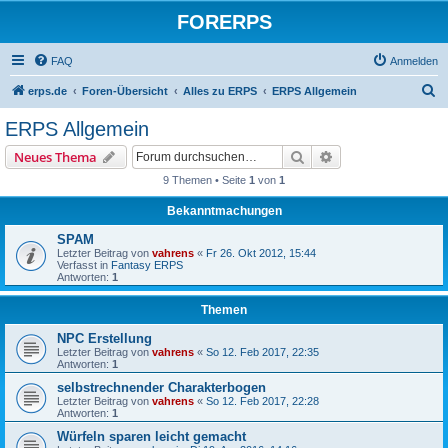
FORERPS
FAQ
Anmelden
S
erps.de
Foren-Übersicht
Alles zu ERPS
ERPS Allgemein
u
ERPS Allgemein
c
Suche
Erweiterte Suche
Neues Thema
h
9 Themen • Seite
1
von
1
e
Bekanntmachungen
SPAM
Letzter Beitrag von
vahrens
«
Fr 26. Okt 2012, 15:44
Verfasst in
Fantasy ERPS
Antworten:
1
Themen
NPC Erstellung
Letzter Beitrag von
vahrens
«
So 12. Feb 2017, 22:35
Antworten:
1
selbstrechnender Charakterbogen
Letzter Beitrag von
vahrens
«
So 12. Feb 2017, 22:28
Antworten:
1
Würfeln sparen leicht gemacht