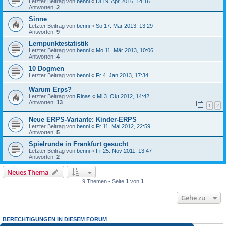
Letzter Beitrag von
benni
«
Di 19. Apr 2016, 14:16
Antworten:
2
Sinne
Letzter Beitrag von
benni
«
So 17. Mär 2013, 13:29
Antworten:
9
Lernpunktestatistik
Letzter Beitrag von
benni
«
Mo 11. Mär 2013, 10:06
Antworten:
4
10 Dogmen
Letzter Beitrag von
benni
«
Fr 4. Jan 2013, 17:34
Warum Erps?
Letzter Beitrag von
Rinas
«
Mi 3. Okt 2012, 14:42
Antworten:
13
1
2
Neue ERPS-Variante: Kinder-ERPS
Letzter Beitrag von
benni
«
Fr 11. Mai 2012, 22:59
Antworten:
5
Spielrunde in Frankfurt gesucht
Letzter Beitrag von
benni
«
Fr 25. Nov 2011, 13:47
Antworten:
2
Neues Thema
9 Themen • Seite
1
von
1
Gehe zu
BERECHTIGUNGEN IN DIESEM FORUM