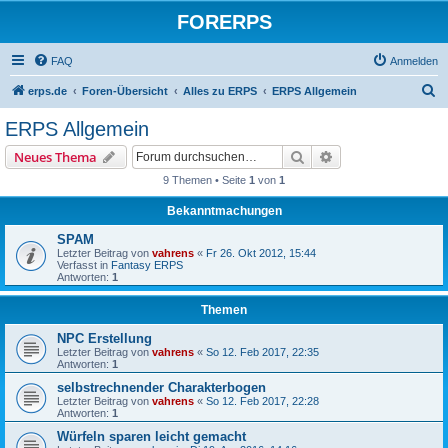
FORERPS
FAQ
Anmelden
S
erps.de
Foren-Übersicht
Alles zu ERPS
ERPS Allgemein
u
ERPS Allgemein
c
Suche
Erweiterte Suche
Neues Thema
h
9 Themen • Seite
1
von
1
e
Bekanntmachungen
SPAM
Letzter Beitrag von
vahrens
«
Fr 26. Okt 2012, 15:44
Verfasst in
Fantasy ERPS
Antworten:
1
Themen
NPC Erstellung
Letzter Beitrag von
vahrens
«
So 12. Feb 2017, 22:35
Antworten:
1
selbstrechnender Charakterbogen
Letzter Beitrag von
vahrens
«
So 12. Feb 2017, 22:28
Antworten:
1
Würfeln sparen leicht gemacht