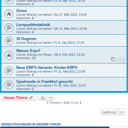
Letzter Beitrag von
benni
«
Di 19. Apr 2016, 14:16
Antworten:
2
Sinne
Letzter Beitrag von
benni
«
So 17. Mär 2013, 13:29
Antworten:
9
Lernpunktestatistik
Letzter Beitrag von
benni
«
Mo 11. Mär 2013, 10:06
Antworten:
4
10 Dogmen
Letzter Beitrag von
benni
«
Fr 4. Jan 2013, 17:34
Warum Erps?
Letzter Beitrag von
Rinas
«
Mi 3. Okt 2012, 14:42
Antworten:
13
1
2
Neue ERPS-Variante: Kinder-ERPS
Letzter Beitrag von
benni
«
Fr 11. Mai 2012, 22:59
Antworten:
5
Spielrunde in Frankfurt gesucht
Letzter Beitrag von
benni
«
Fr 25. Nov 2011, 13:47
Antworten:
2
Neues Thema
9 Themen • Seite
1
von
1
Gehe zu
BERECHTIGUNGEN IN DIESEM FORUM