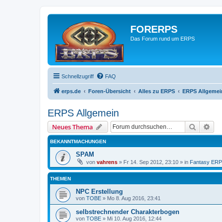
FORERPS
Das Forum rund um ERPS
Schnellzugriff
FAQ
erps.de
Foren-Übersicht
Alles zu ERPS
ERPS Allgemei
ERPS Allgemein
Suche
Erw
Neues Thema
BEKANNTMACHUNGEN
SPAM
von
vahrens
» Fr 14. Sep 2012, 23:10 » in
Fantasy ER
THEMEN
NPC Erstellung
von
TOBE
» Mo 8. Aug 2016, 23:41
selbstrechnender Charakterbogen
von
TOBE
» Mi 10. Aug 2016, 12:44