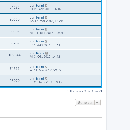
von
benni
64132
Di 19. Apr 2016, 14:16
von
benni
96335
So 17. Mär 2013, 13:29
von
benni
65362
Mo 11. Mär 2013, 10:06
von
benni
68952
Fr 4. Jan 2013, 17:34
von
Rinas
162544
Mi 3. Okt 2012, 14:42
von
benni
74366
Fr 11. Mai 2012, 22:59
von
benni
58070
Fr 25. Nov 2011, 13:47
9 Themen • Seite
1
von
1
Gehe zu