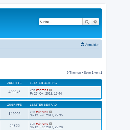
Suche
Erweiterte Suche
Anmelden
9 Themen • Seite
1
von
1
ZUGRIFFE
LETZTER BEITRAG
von
vahrens
489946
Fr 26. Okt 2012, 15:44
ZUGRIFFE
LETZTER BEITRAG
von
vahrens
142005
So 12. Feb 2017, 22:35
von
vahrens
54865
So 12. Feb 2017, 22:28