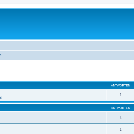
n
eiterte Suche
ANTWORTEN
1
PS
ANTWORTEN
1
1