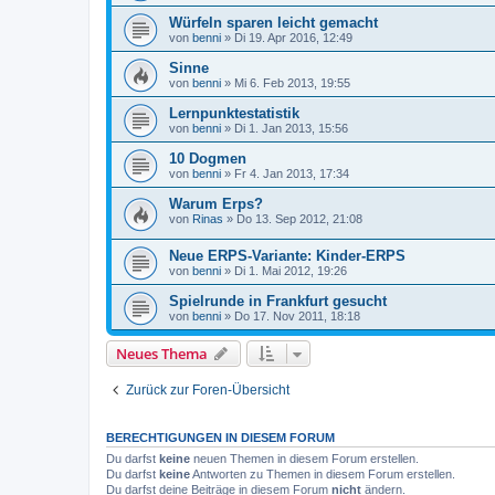
Würfeln sparen leicht gemacht
von
benni
» Di 19. Apr 2016, 12:49
Sinne
von
benni
» Mi 6. Feb 2013, 19:55
Lernpunktestatistik
von
benni
» Di 1. Jan 2013, 15:56
10 Dogmen
von
benni
» Fr 4. Jan 2013, 17:34
Warum Erps?
von
Rinas
» Do 13. Sep 2012, 21:08
Neue ERPS-Variante: Kinder-ERPS
von
benni
» Di 1. Mai 2012, 19:26
Spielrunde in Frankfurt gesucht
von
benni
» Do 17. Nov 2011, 18:18
Neues Thema
Zurück zur Foren-Übersicht
BERECHTIGUNGEN IN DIESEM FORUM
Du darfst
keine
neuen Themen in diesem Forum erstellen.
Du darfst
keine
Antworten zu Themen in diesem Forum erstellen.
Du darfst deine Beiträge in diesem Forum
nicht
ändern.