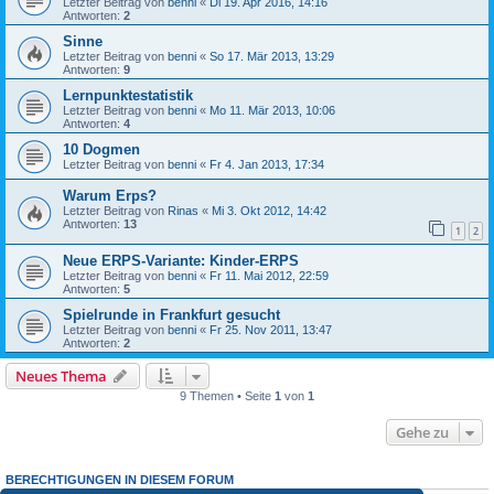
Letzter Beitrag von
benni
«
Di 19. Apr 2016, 14:16
Antworten:
2
Sinne
Letzter Beitrag von
benni
«
So 17. Mär 2013, 13:29
Antworten:
9
Lernpunktestatistik
Letzter Beitrag von
benni
«
Mo 11. Mär 2013, 10:06
Antworten:
4
10 Dogmen
Letzter Beitrag von
benni
«
Fr 4. Jan 2013, 17:34
Warum Erps?
Letzter Beitrag von
Rinas
«
Mi 3. Okt 2012, 14:42
Antworten:
13
1
2
Neue ERPS-Variante: Kinder-ERPS
Letzter Beitrag von
benni
«
Fr 11. Mai 2012, 22:59
Antworten:
5
Spielrunde in Frankfurt gesucht
Letzter Beitrag von
benni
«
Fr 25. Nov 2011, 13:47
Antworten:
2
Neues Thema
9 Themen • Seite
1
von
1
Gehe zu
BERECHTIGUNGEN IN DIESEM FORUM