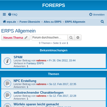
FORERPS
FAQ
Anmelden
S
erps.de
Foren-Übersicht
Alles zu ERPS
ERPS Allgemein
u
ERPS Allgemein
c
Suche
Erweiterte Suche
Neues Thema
h
9 Themen • Seite
1
von
1
e
Bekanntmachungen
SPAM
Letzter Beitrag von
vahrens
«
Fr 26. Okt 2012, 15:44
Verfasst in
Fantasy ERPS
Antworten:
1
Themen
NPC Erstellung
Letzter Beitrag von
vahrens
«
So 12. Feb 2017, 22:35
Antworten:
1
selbstrechnender Charakterbogen
Letzter Beitrag von
vahrens
«
So 12. Feb 2017, 22:28
Antworten:
1
Würfeln sparen leicht gemacht