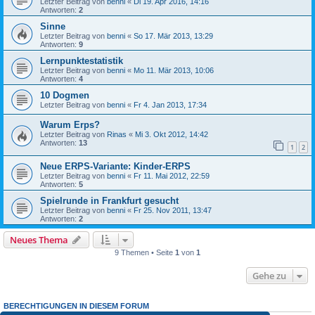
Letzter Beitrag von
benni
«
Di 19. Apr 2016, 14:16
Antworten:
2
Sinne
Letzter Beitrag von
benni
«
So 17. Mär 2013, 13:29
Antworten:
9
Lernpunktestatistik
Letzter Beitrag von
benni
«
Mo 11. Mär 2013, 10:06
Antworten:
4
10 Dogmen
Letzter Beitrag von
benni
«
Fr 4. Jan 2013, 17:34
Warum Erps?
Letzter Beitrag von
Rinas
«
Mi 3. Okt 2012, 14:42
Antworten:
13
1
2
Neue ERPS-Variante: Kinder-ERPS
Letzter Beitrag von
benni
«
Fr 11. Mai 2012, 22:59
Antworten:
5
Spielrunde in Frankfurt gesucht
Letzter Beitrag von
benni
«
Fr 25. Nov 2011, 13:47
Antworten:
2
Neues Thema
9 Themen • Seite
1
von
1
Gehe zu
BERECHTIGUNGEN IN DIESEM FORUM