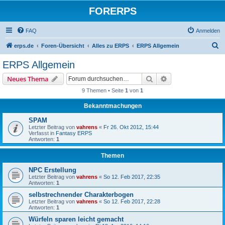
FORERPS
FAQ
Anmelden
S
erps.de
Foren-Übersicht
Alles zu ERPS
ERPS Allgemein
u
ERPS Allgemein
c
Suche
Erweiterte Suche
Neues Thema
h
9 Themen • Seite
1
von
1
e
Bekanntmachungen
SPAM
Letzter Beitrag von
vahrens
«
Fr 26. Okt 2012, 15:44
Verfasst in
Fantasy ERPS
Antworten:
1
Themen
NPC Erstellung
Letzter Beitrag von
vahrens
«
So 12. Feb 2017, 22:35
Antworten:
1
selbstrechnender Charakterbogen
Letzter Beitrag von
vahrens
«
So 12. Feb 2017, 22:28
Antworten:
1
Würfeln sparen leicht gemacht