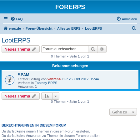
FORERPS
FAQ
Anmelden
S
erps.de
Foren-Übersicht
Alles zu ERPS
LootERPS
u
LootERPS
c
Suche
Erweiterte Suche
Neues Thema
h
0 Themen • Seite
1
von
1
e
Bekanntmachungen
SPAM
Letzter Beitrag von
vahrens
«
Fr 26. Okt 2012, 15:44
Verfasst in
Fantasy ERPS
Antworten:
1
Neues Thema
0 Themen • Seite
1
von
1
Gehe zu
BERECHTIGUNGEN IN DIESEM FORUM
Du darfst
keine
neuen Themen in diesem Forum erstellen.
Du darfst
keine
Antworten zu Themen in diesem Forum erstellen.