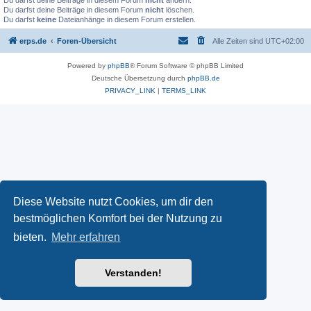
Du darfst deine Beiträge in diesem Forum
nicht
ändern.
Du darfst deine Beiträge in diesem Forum
nicht
löschen.
Du darfst
keine
Dateianhänge in diesem Forum erstellen.
erps.de
Foren-Übersicht
Alle Zeiten sind
UTC+02:00
Powered by
phpBB
® Forum Software © phpBB Limited
Deutsche Übersetzung durch
phpBB.de
PRIVACY_LINK
|
TERMS_LINK
Diese Website nutzt Cookies, um dir den
bestmöglichen Komfort bei der Nutzung zu
bieten.
Mehr erfahren
Verstanden!