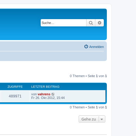
Suche
Erweiterte Suche
Anmelden
0 Themen • Seite
1
von
1
ZUGRIFFE
LETZTER BEITRAG
von
vahrens
489971
Fr 26. Okt 2012, 15:44
0 Themen • Seite
1
von
1
Gehe zu