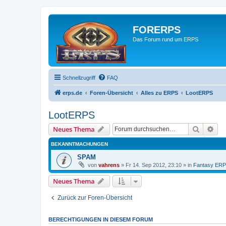
FORERPS
Das Forum rund um ERPS
Schnellzugriff
FAQ
erps.de
Foren-Übersicht
Alles zu ERPS
LootERPS
LootERPS
Suche
Erw
Neues Thema
BEKANNTMACHUNGEN
SPAM
von
vahrens
» Fr 14. Sep 2012, 23:10 » in
Fantasy ER
Neues Thema
Zurück zur Foren-Übersicht
BERECHTIGUNGEN IN DIESEM FORUM