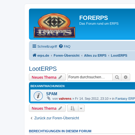
FORERPS
Das Forum rund um ERPS
Schnellzugriff
FAQ
erps.de
Foren-Übersicht
Alles zu ERPS
LootERPS
LootERPS
Suche
Erw
Neues Thema
BEKANNTMACHUNGEN
SPAM
von
vahrens
» Fr 14. Sep 2012, 23:10 » in
Fantasy ER
Neues Thema
Zurück zur Foren-Übersicht
BERECHTIGUNGEN IN DIESEM FORUM