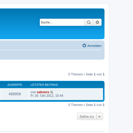
Suche
Erweiterte Suche
Anmelden
0 Themen • Seite
1
von
1
ZUGRIFFE
LETZTER BEITRAG
von
vahrens
489956
Fr 26. Okt 2012, 15:44
0 Themen • Seite
1
von
1
Gehe zu