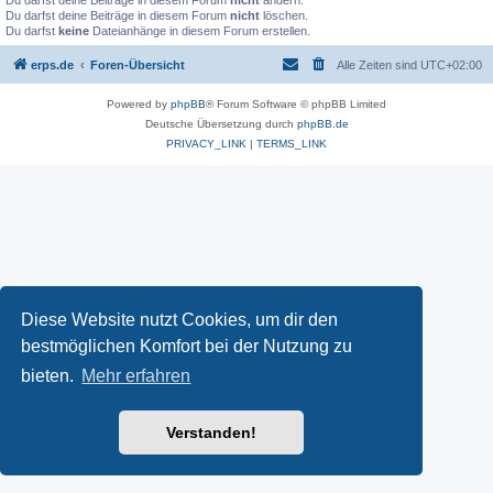
Du darfst deine Beiträge in diesem Forum
nicht
ändern.
Du darfst deine Beiträge in diesem Forum
nicht
löschen.
Du darfst
keine
Dateianhänge in diesem Forum erstellen.
erps.de
Foren-Übersicht
Alle Zeiten sind
UTC+02:00
Powered by
phpBB
® Forum Software © phpBB Limited
Deutsche Übersetzung durch
phpBB.de
PRIVACY_LINK
|
TERMS_LINK
Diese Website nutzt Cookies, um dir den
bestmöglichen Komfort bei der Nutzung zu
bieten.
Mehr erfahren
Verstanden!