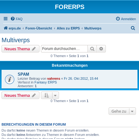
FORERPS
FAQ
Anmelden
S
erps.de
Foren-Übersicht
Alles zu ERPS
Multiverps
u
Multiverps
c
Suche
Erweiterte Suche
Neues Thema
h
0 Themen • Seite
1
von
1
e
Bekanntmachungen
SPAM
Letzter Beitrag von
vahrens
«
Fr 26. Okt 2012, 15:44
Verfasst in
Fantasy ERPS
Antworten:
1
Neues Thema
0 Themen • Seite
1
von
1
Gehe zu
BERECHTIGUNGEN IN DIESEM FORUM
Du darfst
keine
neuen Themen in diesem Forum erstellen.
Du darfst
keine
Antworten zu Themen in diesem Forum erstellen.