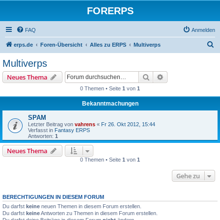
FORERPS
FAQ
Anmelden
S
erps.de
Foren-Übersicht
Alles zu ERPS
Multiverps
u
Multiverps
c
Suche
Erweiterte Suche
Neues Thema
h
0 Themen • Seite
1
von
1
e
Bekanntmachungen
SPAM
Letzter Beitrag von
vahrens
«
Fr 26. Okt 2012, 15:44
Verfasst in
Fantasy ERPS
Antworten:
1
Neues Thema
0 Themen • Seite
1
von
1
Gehe zu
BERECHTIGUNGEN IN DIESEM FORUM
Du darfst
keine
neuen Themen in diesem Forum erstellen.
Du darfst
keine
Antworten zu Themen in diesem Forum erstellen.