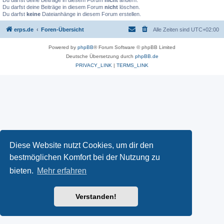
Du darfst deine Beiträge in diesem Forum
nicht
ändern.
Du darfst deine Beiträge in diesem Forum
nicht
löschen.
Du darfst
keine
Dateianhänge in diesem Forum erstellen.
erps.de
Foren-Übersicht
Alle Zeiten sind
UTC+02:00
Powered by
phpBB
® Forum Software © phpBB Limited
Deutsche Übersetzung durch
phpBB.de
PRIVACY_LINK
|
TERMS_LINK
Diese Website nutzt Cookies, um dir den
bestmöglichen Komfort bei der Nutzung zu
bieten.
Mehr erfahren
Verstanden!