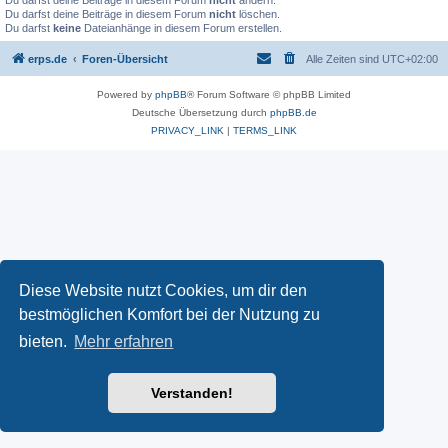
Du darfst deine Beiträge in diesem Forum
nicht
ändern.
Du darfst deine Beiträge in diesem Forum
nicht
löschen.
Du darfst
keine
Dateianhänge in diesem Forum erstellen.
erps.de
Foren-Übersicht
Alle Zeiten sind
UTC+02:00
Powered by
phpBB
® Forum Software © phpBB Limited
Deutsche Übersetzung durch
phpBB.de
PRIVACY_LINK
|
TERMS_LINK
Diese Website nutzt Cookies, um dir den
bestmöglichen Komfort bei der Nutzung zu
bieten.
Mehr erfahren
Verstanden!