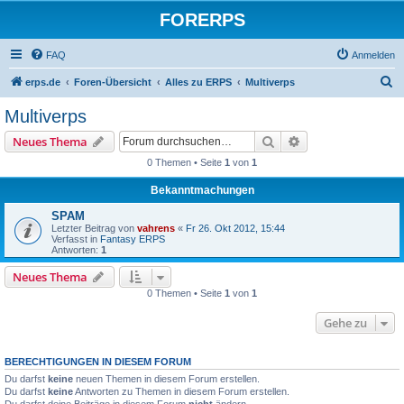
FORERPS
FAQ
Anmelden
S
erps.de
Foren-Übersicht
Alles zu ERPS
Multiverps
u
Multiverps
c
Suche
Erweiterte Suche
Neues Thema
h
0 Themen • Seite
1
von
1
e
Bekanntmachungen
SPAM
Letzter Beitrag von
vahrens
«
Fr 26. Okt 2012, 15:44
Verfasst in
Fantasy ERPS
Antworten:
1
Neues Thema
0 Themen • Seite
1
von
1
Gehe zu
BERECHTIGUNGEN IN DIESEM FORUM
Du darfst
keine
neuen Themen in diesem Forum erstellen.
Du darfst
keine
Antworten zu Themen in diesem Forum erstellen.