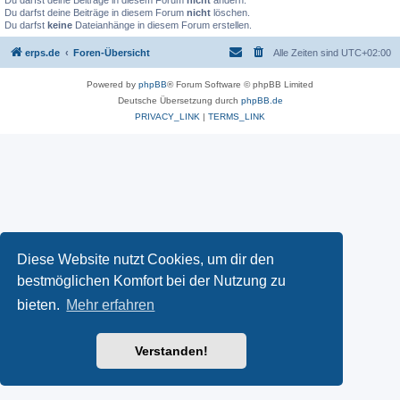
Du darfst deine Beiträge in diesem Forum
nicht
ändern.
Du darfst deine Beiträge in diesem Forum
nicht
löschen.
Du darfst
keine
Dateianhänge in diesem Forum erstellen.
erps.de
Foren-Übersicht
Alle Zeiten sind
UTC+02:00
Powered by
phpBB
® Forum Software © phpBB Limited
Deutsche Übersetzung durch
phpBB.de
PRIVACY_LINK
|
TERMS_LINK
Diese Website nutzt Cookies, um dir den
bestmöglichen Komfort bei der Nutzung zu
bieten.
Mehr erfahren
Verstanden!