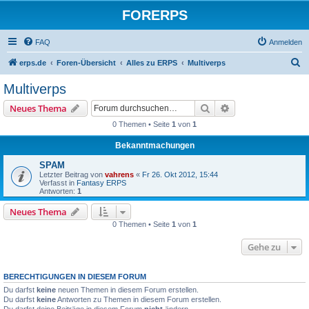
FORERPS
FAQ
Anmelden
S
erps.de
Foren-Übersicht
Alles zu ERPS
Multiverps
u
Multiverps
c
Suche
Erweiterte Suche
Neues Thema
h
0 Themen • Seite
1
von
1
e
Bekanntmachungen
SPAM
Letzter Beitrag von
vahrens
«
Fr 26. Okt 2012, 15:44
Verfasst in
Fantasy ERPS
Antworten:
1
Neues Thema
0 Themen • Seite
1
von
1
Gehe zu
BERECHTIGUNGEN IN DIESEM FORUM
Du darfst
keine
neuen Themen in diesem Forum erstellen.
Du darfst
keine
Antworten zu Themen in diesem Forum erstellen.