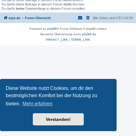
Du darfst deine Beiträge in diesem Forum
nicht
ändern.
Du darfst deine Beiträge in diesem Forum
nicht
löschen.
Du darfst
keine
Dateianhänge in diesem Forum erstellen.
erps.de
Foren-Übersicht
Alle Zeiten sind
UTC+02:00
Powered by
phpBB
® Forum Software © phpBB Limited
Deutsche Übersetzung durch
phpBB.de
PRIVACY_LINK
|
TERMS_LINK
Diese Website nutzt Cookies, um dir den
bestmöglichen Komfort bei der Nutzung zu
bieten.
Mehr erfahren
Verstanden!