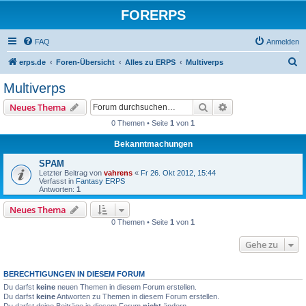
FORERPS
FAQ
Anmelden
S
erps.de
Foren-Übersicht
Alles zu ERPS
Multiverps
u
Multiverps
c
Suche
Erweiterte Suche
Neues Thema
h
0 Themen • Seite
1
von
1
e
Bekanntmachungen
SPAM
Letzter Beitrag von
vahrens
«
Fr 26. Okt 2012, 15:44
Verfasst in
Fantasy ERPS
Antworten:
1
Neues Thema
0 Themen • Seite
1
von
1
Gehe zu
BERECHTIGUNGEN IN DIESEM FORUM
Du darfst
keine
neuen Themen in diesem Forum erstellen.
Du darfst
keine
Antworten zu Themen in diesem Forum erstellen.