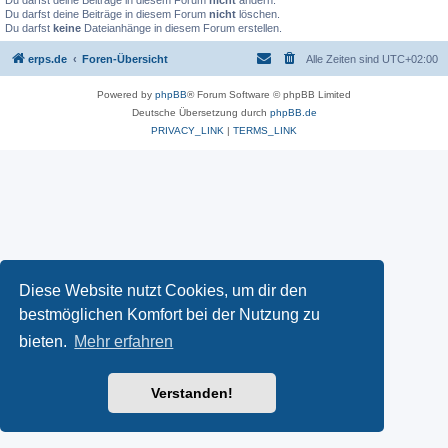
Du darfst deine Beiträge in diesem Forum
nicht
ändern.
Du darfst deine Beiträge in diesem Forum
nicht
löschen.
Du darfst
keine
Dateianhänge in diesem Forum erstellen.
erps.de
Foren-Übersicht
Alle Zeiten sind
UTC+02:00
Powered by
phpBB
® Forum Software © phpBB Limited
Deutsche Übersetzung durch
phpBB.de
PRIVACY_LINK
|
TERMS_LINK
Diese Website nutzt Cookies, um dir den
bestmöglichen Komfort bei der Nutzung zu
bieten.
Mehr erfahren
Verstanden!