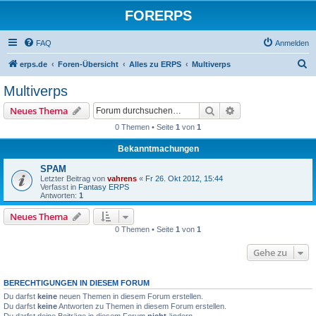
FORERPS
FAQ
Anmelden
S
erps.de
Foren-Übersicht
Alles zu ERPS
Multiverps
u
Multiverps
c
Suche
Erweiterte Suche
Neues Thema
h
0 Themen • Seite
1
von
1
e
Bekanntmachungen
SPAM
Letzter Beitrag von
vahrens
«
Fr 26. Okt 2012, 15:44
Verfasst in
Fantasy ERPS
Antworten:
1
Neues Thema
0 Themen • Seite
1
von
1
Gehe zu
BERECHTIGUNGEN IN DIESEM FORUM
Du darfst
keine
neuen Themen in diesem Forum erstellen.
Du darfst
keine
Antworten zu Themen in diesem Forum erstellen.