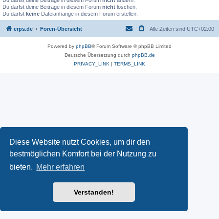
Du darfst deine Beiträge in diesem Forum
nicht
ändern.
Du darfst deine Beiträge in diesem Forum
nicht
löschen.
Du darfst
keine
Dateianhänge in diesem Forum erstellen.
erps.de
Foren-Übersicht
Alle Zeiten sind
UTC+02:00
Powered by
phpBB
® Forum Software © phpBB Limited
Deutsche Übersetzung durch
phpBB.de
PRIVACY_LINK
|
TERMS_LINK
Diese Website nutzt Cookies, um dir den
bestmöglichen Komfort bei der Nutzung zu
bieten.
Mehr erfahren
Verstanden!