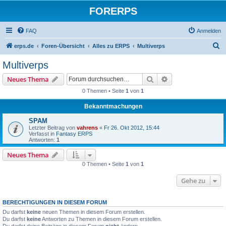
FORERPS
FAQ
Anmelden
S
erps.de
Foren-Übersicht
Alles zu ERPS
Multiverps
u
Multiverps
c
Suche
Erweiterte Suche
Neues Thema
h
0 Themen • Seite
1
von
1
e
Bekanntmachungen
SPAM
Letzter Beitrag von
vahrens
«
Fr 26. Okt 2012, 15:44
Verfasst in
Fantasy ERPS
Antworten:
1
Neues Thema
0 Themen • Seite
1
von
1
Gehe zu
BERECHTIGUNGEN IN DIESEM FORUM
Du darfst
keine
neuen Themen in diesem Forum erstellen.
Du darfst
keine
Antworten zu Themen in diesem Forum erstellen.