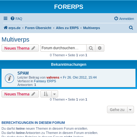
FORERPS
FAQ
Anmelden
S
erps.de
Foren-Übersicht
Alles zu ERPS
Multiverps
u
Multiverps
c
Suche
Erweiterte Suche
Neues Thema
h
0 Themen • Seite
1
von
1
e
Bekanntmachungen
SPAM
Letzter Beitrag von
vahrens
«
Fr 26. Okt 2012, 15:44
Verfasst in
Fantasy ERPS
Antworten:
1
Neues Thema
0 Themen • Seite
1
von
1
Gehe zu
BERECHTIGUNGEN IN DIESEM FORUM
Du darfst
keine
neuen Themen in diesem Forum erstellen.
Du darfst
keine
Antworten zu Themen in diesem Forum erstellen.