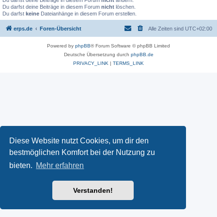
Du darfst deine Beiträge in diesem Forum
nicht
ändern.
Du darfst deine Beiträge in diesem Forum
nicht
löschen.
Du darfst
keine
Dateianhänge in diesem Forum erstellen.
erps.de
Foren-Übersicht
Alle Zeiten sind
UTC+02:00
Powered by
phpBB
® Forum Software © phpBB Limited
Deutsche Übersetzung durch
phpBB.de
PRIVACY_LINK
|
TERMS_LINK
Diese Website nutzt Cookies, um dir den
bestmöglichen Komfort bei der Nutzung zu
bieten.
Mehr erfahren
Verstanden!