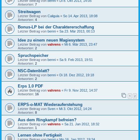
Letzter Beitrag von
benni
«
Di 8. Okt 2013, 14:05
Antworten:
7
Streitwagen
Letzter Beitrag von
Caligula
«
So 14. Apr 2013, 18:08
Antworten:
4
Bonus-LP bei der Charaktererschaffung
Letzter Beitrag von
benni
«
Sa 23. Mär 2013, 00:13
Idee zu einem neuen Magiesystem
Letzter Beitrag von
vahrens
«
Mi 6. Mär 2013, 23:47
Antworten:
2
Spruchspeicher
Letzter Beitrag von
benni
«
Sa 9. Feb 2013, 19:51
Antworten:
2
NSC-Datenblatt?
Letzter Beitrag von
benni
«
Di 18. Dez 2012, 19:18
Antworten:
2
Erps 1.0 PDF
Letzter Beitrag von
vahrens
«
Fr 9. Nov 2012, 14:37
Antworten:
16
1
2
ERPS-o-MAT Wiederauferstehung
Letzter Beitrag von
Sven
«
Mi 3. Okt 2012, 14:24
Antworten:
8
Aus dem Ringkampf befreien?
Letzter Beitrag von
vahrens
«
Sa 21. Jan 2012, 18:32
Antworten:
1
Lernen ohne Fertigkeit
Letzter Beitrag von
benni
«
Mo 16. Jan 2012, 19:24