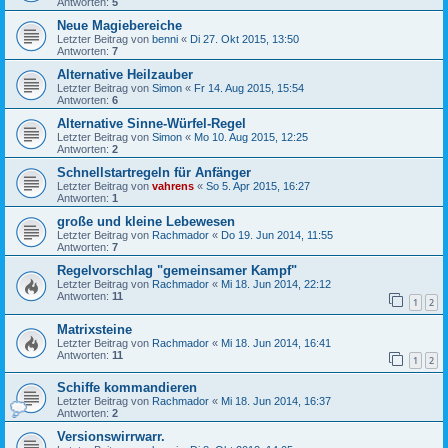
Antworten:
5
Neue Magiebereiche
Letzter Beitrag von
benni
«
Di 27. Okt 2015, 13:50
Antworten:
7
Alternative Heilzauber
Letzter Beitrag von
Simon
«
Fr 14. Aug 2015, 15:54
Antworten:
6
Alternative Sinne-Würfel-Regel
Letzter Beitrag von
Simon
«
Mo 10. Aug 2015, 12:25
Antworten:
2
Schnellstartregeln für Anfänger
Letzter Beitrag von
vahrens
«
So 5. Apr 2015, 16:27
Antworten:
1
große und kleine Lebewesen
Letzter Beitrag von
Rachmador
«
Do 19. Jun 2014, 11:55
Antworten:
7
Regelvorschlag "gemeinsamer Kampf"
Letzter Beitrag von
Rachmador
«
Mi 18. Jun 2014, 22:12
Antworten:
11
1
2
Matrixsteine
Letzter Beitrag von
Rachmador
«
Mi 18. Jun 2014, 16:41
Antworten:
11
1
2
Schiffe kommandieren
Letzter Beitrag von
Rachmador
«
Mi 18. Jun 2014, 16:37
Antworten:
2
Versionswirrwarr.