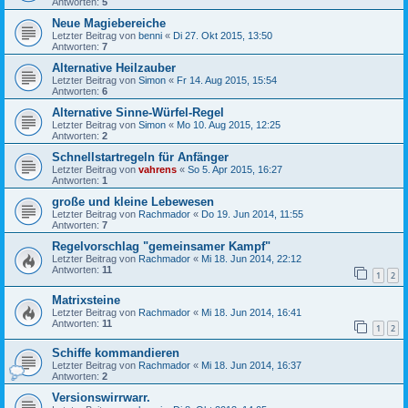
Antworten:
5
Neue Magiebereiche
Letzter Beitrag von
benni
«
Di 27. Okt 2015, 13:50
Antworten:
7
Alternative Heilzauber
Letzter Beitrag von
Simon
«
Fr 14. Aug 2015, 15:54
Antworten:
6
Alternative Sinne-Würfel-Regel
Letzter Beitrag von
Simon
«
Mo 10. Aug 2015, 12:25
Antworten:
2
Schnellstartregeln für Anfänger
Letzter Beitrag von
vahrens
«
So 5. Apr 2015, 16:27
Antworten:
1
große und kleine Lebewesen
Letzter Beitrag von
Rachmador
«
Do 19. Jun 2014, 11:55
Antworten:
7
Regelvorschlag "gemeinsamer Kampf"
Letzter Beitrag von
Rachmador
«
Mi 18. Jun 2014, 22:12
Antworten:
11
1
2
Matrixsteine
Letzter Beitrag von
Rachmador
«
Mi 18. Jun 2014, 16:41
Antworten:
11
1
2
Schiffe kommandieren
Letzter Beitrag von
Rachmador
«
Mi 18. Jun 2014, 16:37
Antworten:
2
Versionswirrwarr.