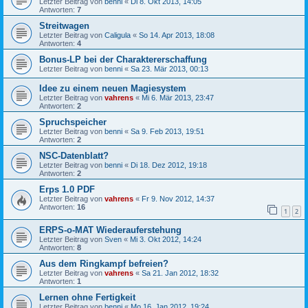
Letzter Beitrag von
benni
«
Di 8. Okt 2013, 14:05
Antworten:
7
Streitwagen
Letzter Beitrag von
Caligula
«
So 14. Apr 2013, 18:08
Antworten:
4
Bonus-LP bei der Charaktererschaffung
Letzter Beitrag von
benni
«
Sa 23. Mär 2013, 00:13
Idee zu einem neuen Magiesystem
Letzter Beitrag von
vahrens
«
Mi 6. Mär 2013, 23:47
Antworten:
2
Spruchspeicher
Letzter Beitrag von
benni
«
Sa 9. Feb 2013, 19:51
Antworten:
2
NSC-Datenblatt?
Letzter Beitrag von
benni
«
Di 18. Dez 2012, 19:18
Antworten:
2
Erps 1.0 PDF
Letzter Beitrag von
vahrens
«
Fr 9. Nov 2012, 14:37
Antworten:
16
1
2
ERPS-o-MAT Wiederauferstehung
Letzter Beitrag von
Sven
«
Mi 3. Okt 2012, 14:24
Antworten:
8
Aus dem Ringkampf befreien?
Letzter Beitrag von
vahrens
«
Sa 21. Jan 2012, 18:32
Antworten:
1
Lernen ohne Fertigkeit
Letzter Beitrag von
benni
«
Mo 16. Jan 2012, 19:24