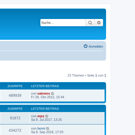
Suche
Erweiterte Suche
Anmelden
23 Themen • Seite
1
von
1
ZUGRIFFE
LETZTER BEITRAG
von
vahrens
489939
Fr 26. Okt 2012, 15:44
ZUGRIFFE
LETZTER BEITRAG
von
erps
91872
Sa 8. Jul 2017, 13:25
von
benni
434272
Sa 8. Sep 2018, 17:03