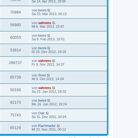
So 14. Apr 2013, 18:08
von
benni
70984
Sa 23. Mär 2013, 00:13
von
vahrens
58980
Mi 6. Mär 2013, 23:47
von
benni
60053
Sa 9. Feb 2013, 19:51
von
benni
53814
Di 18. Dez 2012, 19:18
von
vahrens
288737
Fr 9. Nov 2012, 14:37
von
Sven
85739
Mi 3. Okt 2012, 14:24
von
vahrens
50168
Sa 21. Jan 2012, 18:32
von
benni
82173
Mo 16. Jan 2012, 19:24
von
Oak
75743
So 11. Dez 2011, 10:24
von
Rachmador
65129
Mi 23. Nov 2011, 00:12