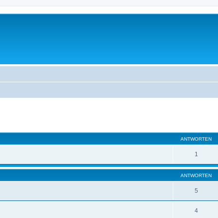
eiterte Suche
ANTWORTEN
1
ANTWORTEN
5
4