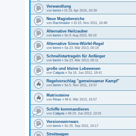
Verwandlung
von
benni
» Di 19. Apr 2016, 20:39
Neue Magiebereiche
von
Rachmador
» Di 15. Nov 2011, 16:48
Alternative Heilzauber
von
benni
» So 9. Aug 2015, 00:19
Alternative Sinne-Würfel-Regel
von
benni
» Sa 23. Mär 2013, 00:19
Schnellstartregeln für Anfänger
von
benni
» Sa 23. Mär 2013, 00:11
große und kleine Lebewesen
von
Caligula
» Sa 16. Jun 2012, 18:41
Regelvorschlag "gemeinsamer Kampf"
von
benni
» Sa 5. Nov 2011, 14:37
Matrixsteine
von
Rinas
» Mi 6. Mär 2013, 16:57
Schiffe kommandieren
von
Caligula
» Mi 19. Jun 2013, 10:01
Versionswirrwarr.
von
benni
» So 25. Sep 2011, 19:17
Streitwagen