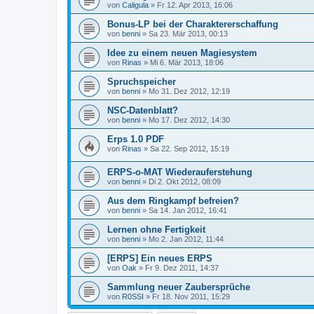
von
Caligula
» Fr 12. Apr 2013, 16:06
Bonus-LP bei der Charaktererschaffung
von
benni
» Sa 23. Mär 2013, 00:13
Idee zu einem neuen Magiesystem
von
Rinas
» Mi 6. Mär 2013, 18:06
Spruchspeicher
von
benni
» Mo 31. Dez 2012, 12:19
NSC-Datenblatt?
von
benni
» Mo 17. Dez 2012, 14:30
Erps 1.0 PDF
von
Rinas
» Sa 22. Sep 2012, 15:19
ERPS-o-MAT Wiederauferstehung
von
benni
» Di 2. Okt 2012, 08:09
Aus dem Ringkampf befreien?
von
benni
» Sa 14. Jan 2012, 16:41
Lernen ohne Fertigkeit
von
benni
» Mo 2. Jan 2012, 11:44
[ERPS] Ein neues ERPS
von
Oak
» Fr 9. Dez 2011, 14:37
Sammlung neuer Zaubersprüche
von
R0SSI
» Fr 18. Nov 2011, 15:29