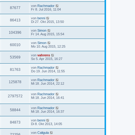
von
Rachmador
87677
Fr 8. Jul 2016, 11:04
von
benni
86413
Di 27. Okt 2015, 13:50
von
Simon
104396
Fr 14. Aug 2015, 15:54
von
Simon
60010
Mo 10. Aug 2015, 12:25
von
vahrens
53569
So 5. Apr 2015, 16:27
von
Rachmador
81763
Do 19. Jun 2014, 11:55
von
Rachmador
125878
Mi 18. Jun 2014, 22:12
von
Rachmador
2797572
Mi 18. Jun 2014, 16:41
von
Rachmador
58844
Mi 18. Jun 2014, 16:37
von
benni
84873
Di 8. Okt 2013, 14:05
von
Caligula
72256