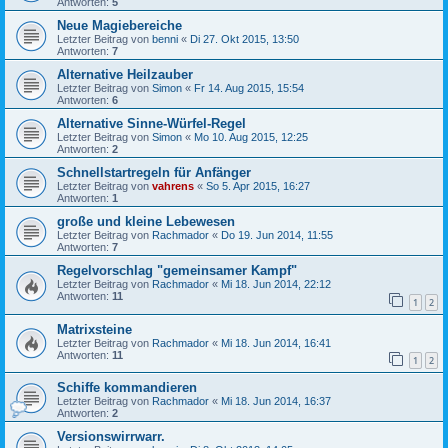
Antworten:
5
Neue Magiebereiche
Letzter Beitrag von
benni
«
Di 27. Okt 2015, 13:50
Antworten:
7
Alternative Heilzauber
Letzter Beitrag von
Simon
«
Fr 14. Aug 2015, 15:54
Antworten:
6
Alternative Sinne-Würfel-Regel
Letzter Beitrag von
Simon
«
Mo 10. Aug 2015, 12:25
Antworten:
2
Schnellstartregeln für Anfänger
Letzter Beitrag von
vahrens
«
So 5. Apr 2015, 16:27
Antworten:
1
große und kleine Lebewesen
Letzter Beitrag von
Rachmador
«
Do 19. Jun 2014, 11:55
Antworten:
7
Regelvorschlag "gemeinsamer Kampf"
Letzter Beitrag von
Rachmador
«
Mi 18. Jun 2014, 22:12
Antworten:
11
1
2
Matrixsteine
Letzter Beitrag von
Rachmador
«
Mi 18. Jun 2014, 16:41
Antworten:
11
1
2
Schiffe kommandieren
Letzter Beitrag von
Rachmador
«
Mi 18. Jun 2014, 16:37
Antworten:
2
Versionswirrwarr.