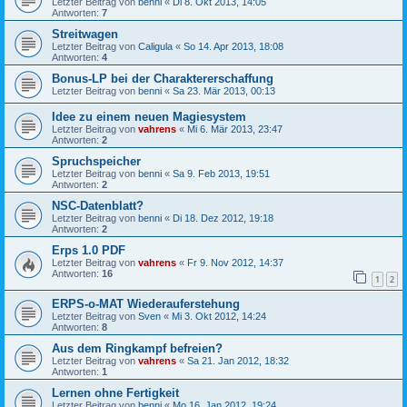
Letzter Beitrag von
benni
«
Di 8. Okt 2013, 14:05
Antworten:
7
Streitwagen
Letzter Beitrag von
Caligula
«
So 14. Apr 2013, 18:08
Antworten:
4
Bonus-LP bei der Charaktererschaffung
Letzter Beitrag von
benni
«
Sa 23. Mär 2013, 00:13
Idee zu einem neuen Magiesystem
Letzter Beitrag von
vahrens
«
Mi 6. Mär 2013, 23:47
Antworten:
2
Spruchspeicher
Letzter Beitrag von
benni
«
Sa 9. Feb 2013, 19:51
Antworten:
2
NSC-Datenblatt?
Letzter Beitrag von
benni
«
Di 18. Dez 2012, 19:18
Antworten:
2
Erps 1.0 PDF
Letzter Beitrag von
vahrens
«
Fr 9. Nov 2012, 14:37
Antworten:
16
1
2
ERPS-o-MAT Wiederauferstehung
Letzter Beitrag von
Sven
«
Mi 3. Okt 2012, 14:24
Antworten:
8
Aus dem Ringkampf befreien?
Letzter Beitrag von
vahrens
«
Sa 21. Jan 2012, 18:32
Antworten:
1
Lernen ohne Fertigkeit
Letzter Beitrag von
benni
«
Mo 16. Jan 2012, 19:24