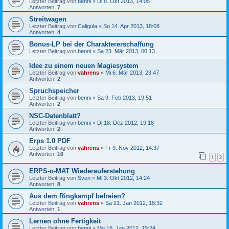
Letzter Beitrag von
benni
«
Di 8. Okt 2013, 14:05
Antworten:
7
Streitwagen
Letzter Beitrag von
Caligula
«
So 14. Apr 2013, 18:08
Antworten:
4
Bonus-LP bei der Charaktererschaffung
Letzter Beitrag von
benni
«
Sa 23. Mär 2013, 00:13
Idee zu einem neuen Magiesystem
Letzter Beitrag von
vahrens
«
Mi 6. Mär 2013, 23:47
Antworten:
2
Spruchspeicher
Letzter Beitrag von
benni
«
Sa 9. Feb 2013, 19:51
Antworten:
2
NSC-Datenblatt?
Letzter Beitrag von
benni
«
Di 18. Dez 2012, 19:18
Antworten:
2
Erps 1.0 PDF
Letzter Beitrag von
vahrens
«
Fr 9. Nov 2012, 14:37
Antworten:
16
1
2
ERPS-o-MAT Wiederauferstehung
Letzter Beitrag von
Sven
«
Mi 3. Okt 2012, 14:24
Antworten:
8
Aus dem Ringkampf befreien?
Letzter Beitrag von
vahrens
«
Sa 21. Jan 2012, 18:32
Antworten:
1
Lernen ohne Fertigkeit
Letzter Beitrag von
benni
«
Mo 16. Jan 2012, 19:24