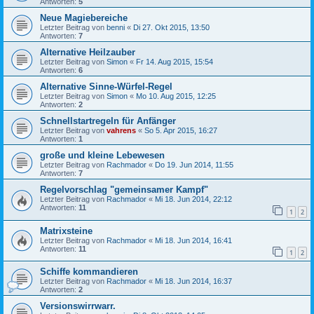
Antworten:
5
Neue Magiebereiche
Letzter Beitrag von
benni
«
Di 27. Okt 2015, 13:50
Antworten:
7
Alternative Heilzauber
Letzter Beitrag von
Simon
«
Fr 14. Aug 2015, 15:54
Antworten:
6
Alternative Sinne-Würfel-Regel
Letzter Beitrag von
Simon
«
Mo 10. Aug 2015, 12:25
Antworten:
2
Schnellstartregeln für Anfänger
Letzter Beitrag von
vahrens
«
So 5. Apr 2015, 16:27
Antworten:
1
große und kleine Lebewesen
Letzter Beitrag von
Rachmador
«
Do 19. Jun 2014, 11:55
Antworten:
7
Regelvorschlag "gemeinsamer Kampf"
Letzter Beitrag von
Rachmador
«
Mi 18. Jun 2014, 22:12
Antworten:
11
1
2
Matrixsteine
Letzter Beitrag von
Rachmador
«
Mi 18. Jun 2014, 16:41
Antworten:
11
1
2
Schiffe kommandieren
Letzter Beitrag von
Rachmador
«
Mi 18. Jun 2014, 16:37
Antworten:
2
Versionswirrwarr.