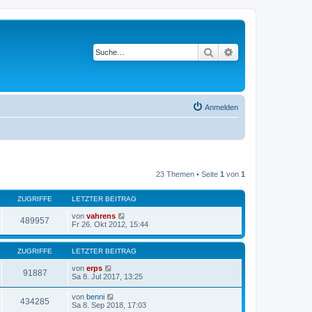
Suche
Erweiterte Suche
Anmelden
23 Themen • Seite
1
von
1
ZUGRIFFE
LETZTER BEITRAG
von
vahrens
489957
Fr 26. Okt 2012, 15:44
ZUGRIFFE
LETZTER BEITRAG
von
erps
91887
Sa 8. Jul 2017, 13:25
von
benni
434285
Sa 8. Sep 2018, 17:03