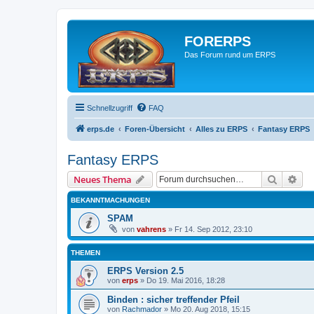
FORERPS
Das Forum rund um ERPS
Schnellzugriff
FAQ
erps.de
Foren-Übersicht
Alles zu ERPS
Fantasy ERPS
Fantasy ERPS
Suche
Erw
Neues Thema
BEKANNTMACHUNGEN
SPAM
von
vahrens
» Fr 14. Sep 2012, 23:10
THEMEN
ERPS Version 2.5
von
erps
» Do 19. Mai 2016, 18:28
Binden : sicher treffender Pfeil
von
Rachmador
» Mo 20. Aug 2018, 15:15