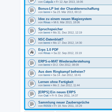
von
Caligula
» Fr 12. Apr 2013, 16:06
Bonus-LP bei der Charaktererschaffung
von
benni
» Sa 23. Mär 2013, 00:13
Idee zu einem neuen Magiesystem
von
Rinas
» Mi 6. Mär 2013, 18:06
Spruchspeicher
von
benni
» Mo 31. Dez 2012, 12:19
NSC-Datenblatt?
von
benni
» Mo 17. Dez 2012, 14:30
Erps 1.0 PDF
von
Rinas
» Sa 22. Sep 2012, 15:19
ERPS-o-MAT Wiederauferstehung
von
benni
» Di 2. Okt 2012, 08:09
Aus dem Ringkampf befreien?
von
benni
» Sa 14. Jan 2012, 16:41
Lernen ohne Fertigkeit
von
benni
» Mo 2. Jan 2012, 11:44
[ERPS] Ein neues ERPS
von
Oak
» Fr 9. Dez 2011, 14:37
Sammlung neuer Zaubersprüche
von
R0SSI
» Fr 18. Nov 2011, 15:29