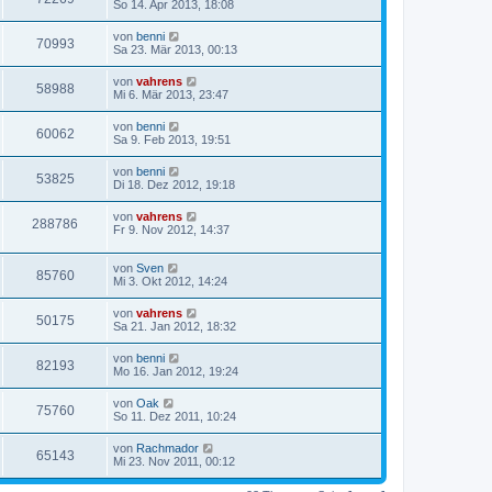
So 14. Apr 2013, 18:08
von
benni
70993
Sa 23. Mär 2013, 00:13
von
vahrens
58988
Mi 6. Mär 2013, 23:47
von
benni
60062
Sa 9. Feb 2013, 19:51
von
benni
53825
Di 18. Dez 2012, 19:18
von
vahrens
288786
Fr 9. Nov 2012, 14:37
von
Sven
85760
Mi 3. Okt 2012, 14:24
von
vahrens
50175
Sa 21. Jan 2012, 18:32
von
benni
82193
Mo 16. Jan 2012, 19:24
von
Oak
75760
So 11. Dez 2011, 10:24
von
Rachmador
65143
Mi 23. Nov 2011, 00:12