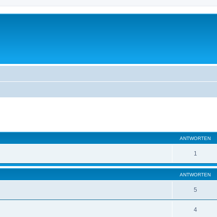
eiterte Suche
ANTWORTEN
1
ANTWORTEN
5
4