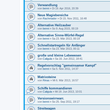
Verwandlung
von
benni
» Di 19. Apr 2016, 20:39
Neue Magiebereiche
von
Rachmador
» Di 15. Nov 2011, 16:48
Alternative Heilzauber
von
benni
» So 9. Aug 2015, 00:19
Alternative Sinne-Würfel-Regel
von
benni
» Sa 23. Mär 2013, 00:19
Schnellstartregeln für Anfänger
von
benni
» Sa 23. Mär 2013, 00:11
große und kleine Lebewesen
von
Caligula
» Sa 16. Jun 2012, 18:41
Regelvorschlag "gemeinsamer Kampf"
von
benni
» Sa 5. Nov 2011, 14:37
Matrixsteine
von
Rinas
» Mi 6. Mär 2013, 16:57
Schiffe kommandieren
von
Caligula
» Mi 19. Jun 2013, 10:01
Versionswirrwarr.
von
benni
» So 25. Sep 2011, 19:17
Streitwagen