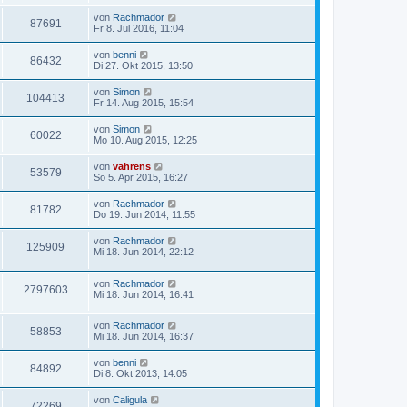
von
Rachmador
87691
Fr 8. Jul 2016, 11:04
von
benni
86432
Di 27. Okt 2015, 13:50
von
Simon
104413
Fr 14. Aug 2015, 15:54
von
Simon
60022
Mo 10. Aug 2015, 12:25
von
vahrens
53579
So 5. Apr 2015, 16:27
von
Rachmador
81782
Do 19. Jun 2014, 11:55
von
Rachmador
125909
Mi 18. Jun 2014, 22:12
von
Rachmador
2797603
Mi 18. Jun 2014, 16:41
von
Rachmador
58853
Mi 18. Jun 2014, 16:37
von
benni
84892
Di 8. Okt 2013, 14:05
von
Caligula
72269