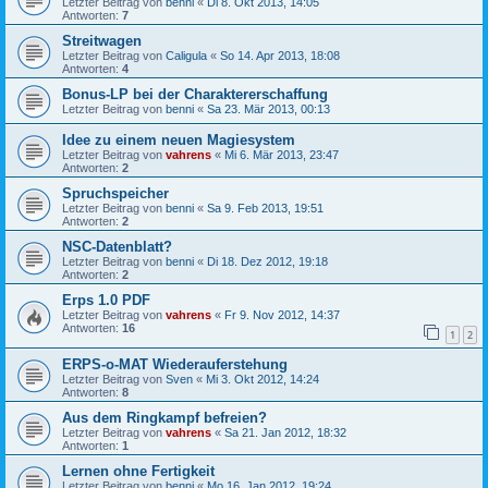
Letzter Beitrag von
benni
«
Di 8. Okt 2013, 14:05
Antworten:
7
Streitwagen
Letzter Beitrag von
Caligula
«
So 14. Apr 2013, 18:08
Antworten:
4
Bonus-LP bei der Charaktererschaffung
Letzter Beitrag von
benni
«
Sa 23. Mär 2013, 00:13
Idee zu einem neuen Magiesystem
Letzter Beitrag von
vahrens
«
Mi 6. Mär 2013, 23:47
Antworten:
2
Spruchspeicher
Letzter Beitrag von
benni
«
Sa 9. Feb 2013, 19:51
Antworten:
2
NSC-Datenblatt?
Letzter Beitrag von
benni
«
Di 18. Dez 2012, 19:18
Antworten:
2
Erps 1.0 PDF
Letzter Beitrag von
vahrens
«
Fr 9. Nov 2012, 14:37
Antworten:
16
1
2
ERPS-o-MAT Wiederauferstehung
Letzter Beitrag von
Sven
«
Mi 3. Okt 2012, 14:24
Antworten:
8
Aus dem Ringkampf befreien?
Letzter Beitrag von
vahrens
«
Sa 21. Jan 2012, 18:32
Antworten:
1
Lernen ohne Fertigkeit
Letzter Beitrag von
benni
«
Mo 16. Jan 2012, 19:24