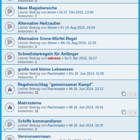
Antworten:
5
Neue Magiebereiche
Letzter Beitrag von
benni
«
Di 27. Okt 2015, 13:50
Antworten:
7
Alternative Heilzauber
Letzter Beitrag von
Simon
«
Fr 14. Aug 2015, 15:54
Antworten:
6
Alternative Sinne-Würfel-Regel
Letzter Beitrag von
Simon
«
Mo 10. Aug 2015, 12:25
Antworten:
2
Schnellstartregeln für Anfänger
Letzter Beitrag von
vahrens
«
So 5. Apr 2015, 16:27
Antworten:
1
große und kleine Lebewesen
Letzter Beitrag von
Rachmador
«
Do 19. Jun 2014, 11:55
Antworten:
7
Regelvorschlag "gemeinsamer Kampf"
Letzter Beitrag von
Rachmador
«
Mi 18. Jun 2014, 22:12
Antworten:
11
1
2
Matrixsteine
Letzter Beitrag von
Rachmador
«
Mi 18. Jun 2014, 16:41
Antworten:
11
1
2
Schiffe kommandieren
Letzter Beitrag von
Rachmador
«
Mi 18. Jun 2014, 16:37
Antworten:
2
Versionswirrwarr.