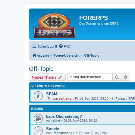
FORERPS
Das Forum rund um ERPS
Schnellzugriff
FAQ
erps.de
Foren-Übersicht
Off-Topic
Off-Topic
Suche
Erw
Neues Thema
BEKANNTMACHUNGEN
SPAM
von
vahrens
» Fr 14. Sep 2012, 23:10 » in
Fantasy ER
THEMEN
Erps-Übersetzung?
von
Xane
» Di 25. Nov 2014, 00:32
Sodele
von
Rachmador
» Do 17. Dez 2015, 11:05