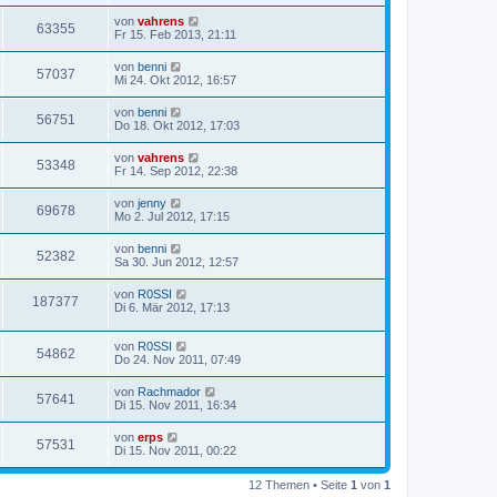
von
vahrens
63355
Fr 15. Feb 2013, 21:11
von
benni
57037
Mi 24. Okt 2012, 16:57
von
benni
56751
Do 18. Okt 2012, 17:03
von
vahrens
53348
Fr 14. Sep 2012, 22:38
von
jenny
69678
Mo 2. Jul 2012, 17:15
von
benni
52382
Sa 30. Jun 2012, 12:57
von
R0SSI
187377
Di 6. Mär 2012, 17:13
von
R0SSI
54862
Do 24. Nov 2011, 07:49
von
Rachmador
57641
Di 15. Nov 2011, 16:34
von
erps
57531
Di 15. Nov 2011, 00:22
12 Themen • Seite
1
von
1