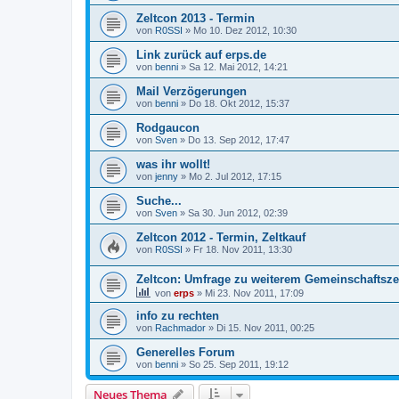
Zeltcon 2013 - Termin
von
R0SSI
» Mo 10. Dez 2012, 10:30
Link zurück auf erps.de
von
benni
» Sa 12. Mai 2012, 14:21
Mail Verzögerungen
von
benni
» Do 18. Okt 2012, 15:37
Rodgaucon
von
Sven
» Do 13. Sep 2012, 17:47
was ihr wollt!
von
jenny
» Mo 2. Jul 2012, 17:15
Suche...
von
Sven
» Sa 30. Jun 2012, 02:39
Zeltcon 2012 - Termin, Zeltkauf
von
R0SSI
» Fr 18. Nov 2011, 13:30
Zeltcon: Umfrage zu weiterem Gemeinschaftsze
von
erps
» Mi 23. Nov 2011, 17:09
info zu rechten
von
Rachmador
» Di 15. Nov 2011, 00:25
Generelles Forum
von
benni
» So 25. Sep 2011, 19:12
Neues Thema