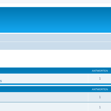
eiterte Suche
ANTWORTEN
1
PS
ANTWORTEN
1
1