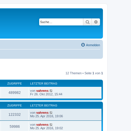
Suche
Erweiterte Suche
Anmelden
12 Themen • Seite
1
von
1
ZUGRIFFE
LETZTER BEITRAG
von
vahrens
489982
Fr 26. Okt 2012, 15:44
ZUGRIFFE
LETZTER BEITRAG
von
vahrens
122332
Mo 25. Apr 2016, 19:06
von
vahrens
59986
Mo 25. Apr 2016, 19:02