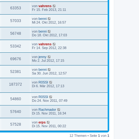
von
vahrens
63353
Fr 15. Feb 2013, 21:11
von
benni
57033
Mi 24. Okt 2012, 16:57
von
benni
56748
Do 18. Okt 2012, 17:03
von
vahrens
53342
Fr 14. Sep 2012, 22:38
von
jenny
69676
Mo 2. Jul 2012, 17:15
von
benni
52381
Sa 30. Jun 2012, 12:57
von
R0SSI
187372
Di 6. Mär 2012, 17:13
von
R0SSI
54860
Do 24. Nov 2011, 07:49
von
Rachmador
57640
Di 15. Nov 2011, 16:34
von
erps
57528
Di 15. Nov 2011, 00:22
12 Themen • Seite
1
von
1