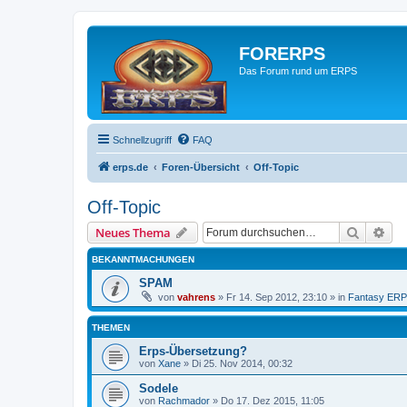
FORERPS
Das Forum rund um ERPS
Schnellzugriff
FAQ
erps.de
Foren-Übersicht
Off-Topic
Off-Topic
Suche
Erw
Neues Thema
BEKANNTMACHUNGEN
SPAM
von
vahrens
» Fr 14. Sep 2012, 23:10 » in
Fantasy ER
THEMEN
Erps-Übersetzung?
von
Xane
» Di 25. Nov 2014, 00:32
Sodele
von
Rachmador
» Do 17. Dez 2015, 11:05