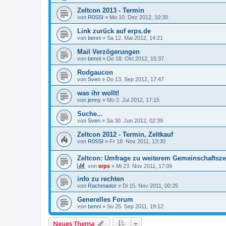
Zeltcon 2013 - Termin
von
R0SSI
» Mo 10. Dez 2012, 10:30
Link zurück auf erps.de
von
benni
» Sa 12. Mai 2012, 14:21
Mail Verzögerungen
von
benni
» Do 18. Okt 2012, 15:37
Rodgaucon
von
Sven
» Do 13. Sep 2012, 17:47
was ihr wollt!
von
jenny
» Mo 2. Jul 2012, 17:15
Suche...
von
Sven
» Sa 30. Jun 2012, 02:39
Zeltcon 2012 - Termin, Zeltkauf
von
R0SSI
» Fr 18. Nov 2011, 13:30
Zeltcon: Umfrage zu weiterem Gemeinschaftsze
von
erps
» Mi 23. Nov 2011, 17:09
info zu rechten
von
Rachmador
» Di 15. Nov 2011, 00:25
Generelles Forum
von
benni
» So 25. Sep 2011, 19:12
Neues Thema