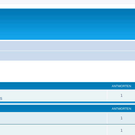
eiterte Suche
ANTWORTEN
1
PS
ANTWORTEN
1
1