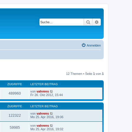
Suche
Erweiterte Suche
Anmelden
12 Themen • Seite
1
von
1
ZUGRIFFE
LETZTER BEITRAG
von
vahrens
489960
Fr 26. Okt 2012, 15:44
ZUGRIFFE
LETZTER BEITRAG
von
vahrens
122322
Mo 25. Apr 2016, 19:06
von
vahrens
59985
Mo 25. Apr 2016, 19:02