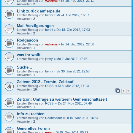
Letzter Beitrag von
vahrens
«
Fr 15. Feb 2013, 21:11
Antworten:
2
Link zurück auf erps.de
Letzter Beitrag von
benni
«
Mi 24. Okt 2012, 16:57
Antworten:
2
Mail Verzögerungen
Letzter Beitrag von
benni
«
Do 18. Okt 2012, 17:03
Antworten:
2
Rodgaucon
Letzter Beitrag von
vahrens
«
Fr 14. Sep 2012, 22:38
Antworten:
1
was ihr wollt!
Letzter Beitrag von
jenny
«
Mo 2. Jul 2012, 17:15
Suche...
Letzter Beitrag von
benni
«
Sa 30. Jun 2012, 12:57
Antworten:
1
Zeltcon 2012 - Termin, Zeltkauf
Letzter Beitrag von
R0SSI
«
Di 6. Mär 2012, 17:13
Antworten:
16
1
2
Zeltcon: Umfrage zu weiterem Gemeinschaftszelt
Letzter Beitrag von
R0SSI
«
Do 24. Nov 2011, 07:49
Antworten:
1
info zu rechten
Letzter Beitrag von
Rachmador
«
Di 15. Nov 2011, 16:34
Antworten:
2
Generelles Forum
Letzter Beitrag von
erps
«
Di 15. Nov 2011, 00:22