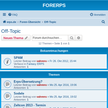
FORERPS
FAQ
Anmelden
S
erps.de
Foren-Übersicht
Off-Topic
u
Off-Topic
c
Suche
Erweiterte Suche
Neues Thema
h
12 Themen • Seite
1
von
1
e
Bekanntmachungen
SPAM
Letzter Beitrag von
vahrens
«
Fr 26. Okt 2012, 15:44
Verfasst in
Fantasy ERPS
Antworten:
1
Themen
Erps-Übersetzung?
Letzter Beitrag von
vahrens
«
Mo 25. Apr 2016, 19:06
Antworten:
1
Sodele
Letzter Beitrag von
vahrens
«
Mo 25. Apr 2016, 19:02
Antworten:
1
Zeltcon 2013 - Termin