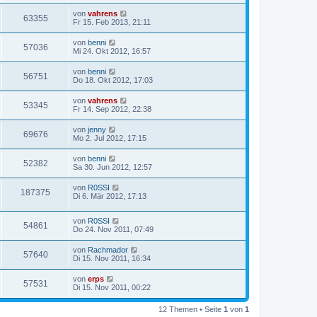
von
vahrens
63355
Fr 15. Feb 2013, 21:11
von
benni
57036
Mi 24. Okt 2012, 16:57
von
benni
56751
Do 18. Okt 2012, 17:03
von
vahrens
53345
Fr 14. Sep 2012, 22:38
von
jenny
69676
Mo 2. Jul 2012, 17:15
von
benni
52382
Sa 30. Jun 2012, 12:57
von
R0SSI
187375
Di 6. Mär 2012, 17:13
von
R0SSI
54861
Do 24. Nov 2011, 07:49
von
Rachmador
57640
Di 15. Nov 2011, 16:34
von
erps
57531
Di 15. Nov 2011, 00:22
12 Themen • Seite
1
von
1