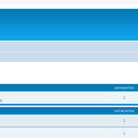
eiterte Suche
ANTWORTEN
1
PS
ANTWORTEN
1
1