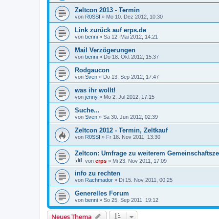
Zeltcon 2013 - Termin
von
R0SSI
» Mo 10. Dez 2012, 10:30
Link zurück auf erps.de
von
benni
» Sa 12. Mai 2012, 14:21
Mail Verzögerungen
von
benni
» Do 18. Okt 2012, 15:37
Rodgaucon
von
Sven
» Do 13. Sep 2012, 17:47
was ihr wollt!
von
jenny
» Mo 2. Jul 2012, 17:15
Suche...
von
Sven
» Sa 30. Jun 2012, 02:39
Zeltcon 2012 - Termin, Zeltkauf
von
R0SSI
» Fr 18. Nov 2011, 13:30
Zeltcon: Umfrage zu weiterem Gemeinschaftsze
von
erps
» Mi 23. Nov 2011, 17:09
info zu rechten
von
Rachmador
» Di 15. Nov 2011, 00:25
Generelles Forum
von
benni
» So 25. Sep 2011, 19:12
Neues Thema