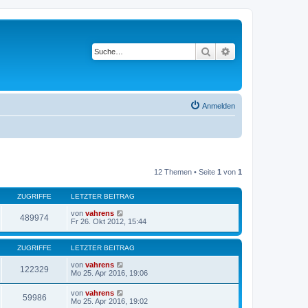
Suche
Erweiterte Suche
Anmelden
12 Themen • Seite
1
von
1
ZUGRIFFE
LETZTER BEITRAG
von
vahrens
489974
Fr 26. Okt 2012, 15:44
ZUGRIFFE
LETZTER BEITRAG
von
vahrens
122329
Mo 25. Apr 2016, 19:06
von
vahrens
59986
Mo 25. Apr 2016, 19:02