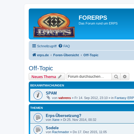
FORERPS
Das Forum rund um ERPS
Schnellzugriff
FAQ
erps.de
Foren-Übersicht
Off-Topic
Off-Topic
Suche
Erw
Neues Thema
BEKANNTMACHUNGEN
SPAM
von
vahrens
» Fr 14. Sep 2012, 23:10 » in
Fantasy ER
THEMEN
Erps-Übersetzung?
von
Xane
» Di 25. Nov 2014, 00:32
Sodele
von
Rachmador
» Do 17. Dez 2015, 11:05