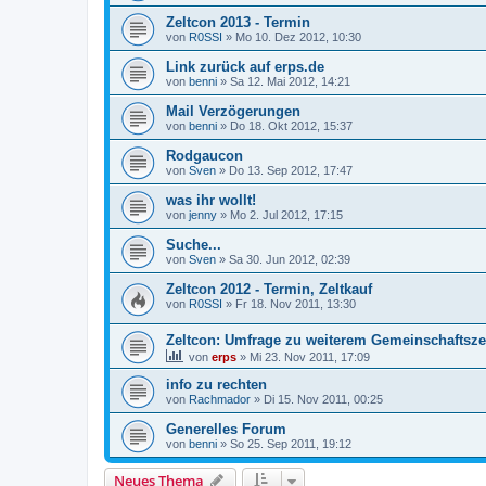
Zeltcon 2013 - Termin
von
R0SSI
» Mo 10. Dez 2012, 10:30
Link zurück auf erps.de
von
benni
» Sa 12. Mai 2012, 14:21
Mail Verzögerungen
von
benni
» Do 18. Okt 2012, 15:37
Rodgaucon
von
Sven
» Do 13. Sep 2012, 17:47
was ihr wollt!
von
jenny
» Mo 2. Jul 2012, 17:15
Suche...
von
Sven
» Sa 30. Jun 2012, 02:39
Zeltcon 2012 - Termin, Zeltkauf
von
R0SSI
» Fr 18. Nov 2011, 13:30
Zeltcon: Umfrage zu weiterem Gemeinschaftsze
von
erps
» Mi 23. Nov 2011, 17:09
info zu rechten
von
Rachmador
» Di 15. Nov 2011, 00:25
Generelles Forum
von
benni
» So 25. Sep 2011, 19:12
Neues Thema