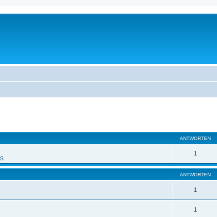
eiterte Suche
ANTWORTEN
1
PS
ANTWORTEN
1
1