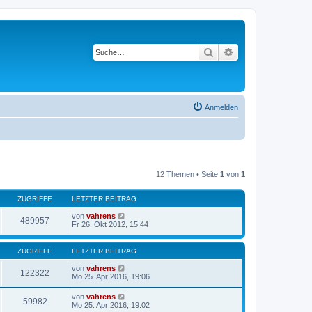
Suche
Erweiterte Suche
Anmelden
12 Themen • Seite
1
von
1
ZUGRIFFE
LETZTER BEITRAG
von
vahrens
489957
Fr 26. Okt 2012, 15:44
ZUGRIFFE
LETZTER BEITRAG
von
vahrens
122322
Mo 25. Apr 2016, 19:06
von
vahrens
59982
Mo 25. Apr 2016, 19:02