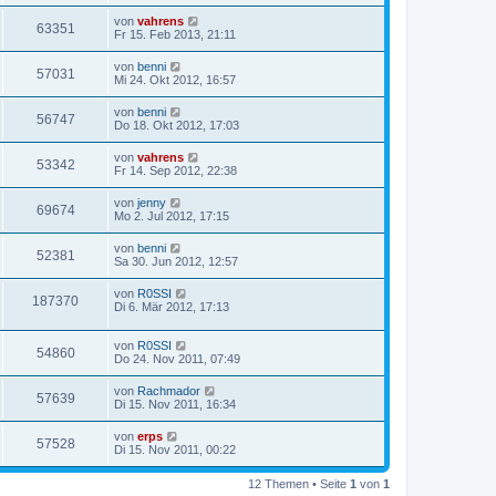
von
vahrens
63351
Fr 15. Feb 2013, 21:11
von
benni
57031
Mi 24. Okt 2012, 16:57
von
benni
56747
Do 18. Okt 2012, 17:03
von
vahrens
53342
Fr 14. Sep 2012, 22:38
von
jenny
69674
Mo 2. Jul 2012, 17:15
von
benni
52381
Sa 30. Jun 2012, 12:57
von
R0SSI
187370
Di 6. Mär 2012, 17:13
von
R0SSI
54860
Do 24. Nov 2011, 07:49
von
Rachmador
57639
Di 15. Nov 2011, 16:34
von
erps
57528
Di 15. Nov 2011, 00:22
12 Themen • Seite
1
von
1