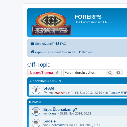
FORERPS
Das Forum rund um ERPS
Schnellzugriff
FAQ
erps.de
Foren-Übersicht
Off-Topic
Off-Topic
Suche
Erw
Neues Thema
BEKANNTMACHUNGEN
SPAM
von
vahrens
» Fr 14. Sep 2012, 23:10 » in
Fantasy ER
THEMEN
Erps-Übersetzung?
von
Xane
» Di 25. Nov 2014, 00:32
Sodele
von
Rachmador
» Do 17. Dez 2015, 11:05