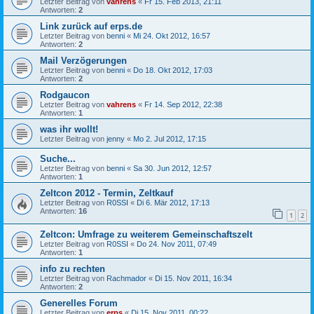
Letzter Beitrag von
vahrens
«
Fr 15. Feb 2013, 21:11
Antworten:
2
Link zurück auf erps.de
Letzter Beitrag von
benni
«
Mi 24. Okt 2012, 16:57
Antworten:
2
Mail Verzögerungen
Letzter Beitrag von
benni
«
Do 18. Okt 2012, 17:03
Antworten:
2
Rodgaucon
Letzter Beitrag von
vahrens
«
Fr 14. Sep 2012, 22:38
Antworten:
1
was ihr wollt!
Letzter Beitrag von
jenny
«
Mo 2. Jul 2012, 17:15
Suche...
Letzter Beitrag von
benni
«
Sa 30. Jun 2012, 12:57
Antworten:
1
Zeltcon 2012 - Termin, Zeltkauf
Letzter Beitrag von
R0SSI
«
Di 6. Mär 2012, 17:13
Antworten:
16
1
2
Zeltcon: Umfrage zu weiterem Gemeinschaftszelt
Letzter Beitrag von
R0SSI
«
Do 24. Nov 2011, 07:49
Antworten:
1
info zu rechten
Letzter Beitrag von
Rachmador
«
Di 15. Nov 2011, 16:34
Antworten:
2
Generelles Forum
Letzter Beitrag von
erps
«
Di 15. Nov 2011, 00:22