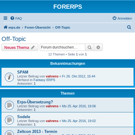
FORERPS
FAQ
Anmelden
S
erps.de
Foren-Übersicht
Off-Topic
u
Off-Topic
c
Suche
Erweiterte Suche
Neues Thema
h
12 Themen • Seite
1
von
1
e
Bekanntmachungen
SPAM
Letzter Beitrag von
vahrens
«
Fr 26. Okt 2012, 15:44
Verfasst in
Fantasy ERPS
Antworten:
1
Themen
Erps-Übersetzung?
Letzter Beitrag von
vahrens
«
Mo 25. Apr 2016, 19:06
Antworten:
1
Sodele
Letzter Beitrag von
vahrens
«
Mo 25. Apr 2016, 19:02
Antworten:
1
Zeltcon 2013 - Termin