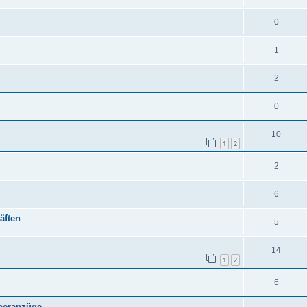
0
1
2
0
10
1
2
2
6
äften
5
14
1
2
6
yberanzüge