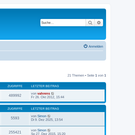
Suche
Erweiterte Suche
Anmelden
21 Themen • Seite
1
von
1
ZUGRIFFE
LETZTER BEITRAG
von
vahrens
489992
Fr 26. Okt 2012, 15:44
ZUGRIFFE
LETZTER BEITRAG
von
Simon
5593
Di 9. Dez 2025, 13:54
von
Simon
255421
So 27. Dez 2015, 15:20