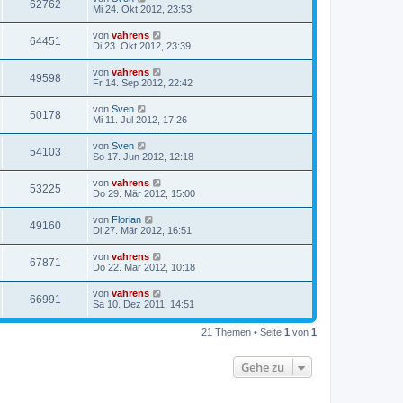
62762
Mi 24. Okt 2012, 23:53
von
vahrens
64451
Di 23. Okt 2012, 23:39
von
vahrens
49598
Fr 14. Sep 2012, 22:42
von
Sven
50178
Mi 11. Jul 2012, 17:26
von
Sven
54103
So 17. Jun 2012, 12:18
von
vahrens
53225
Do 29. Mär 2012, 15:00
von
Florian
49160
Di 27. Mär 2012, 16:51
von
vahrens
67871
Do 22. Mär 2012, 10:18
von
vahrens
66991
Sa 10. Dez 2011, 14:51
21 Themen • Seite
1
von
1
Gehe zu