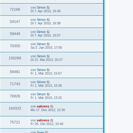
von
Simon
72166
Di 7. Apr 2015, 16:45
von
Simon
54147
Di 7. Apr 2015, 16:38
von
Simon
59449
Di 7. Apr 2015, 15:57
von
Simon
70350
Sa 3. Jan 2015, 17:55
von
Simon
150289
Di 21. Mai 2013, 20:27
von
Simon
58481
Fr 1. Mär 2013, 15:57
von
Simon
71743
Fr 1. Mär 2013, 15:28
von
Simon
76926
Fr 1. Mär 2013, 13:15
von
vahrens
164333
Mo 17. Dez 2012, 12:36
von
vahrens
75721
Fr 26. Okt 2012, 15:40
von
Sven