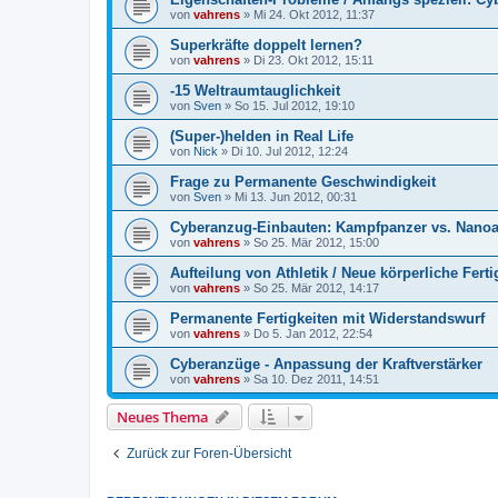
von
vahrens
» Mi 24. Okt 2012, 11:37
Superkräfte doppelt lernen?
von
vahrens
» Di 23. Okt 2012, 15:11
-15 Weltraumtauglichkeit
von
Sven
» So 15. Jul 2012, 19:10
(Super-)helden in Real Life
von
Nick
» Di 10. Jul 2012, 12:24
Frage zu Permanente Geschwindigkeit
von
Sven
» Mi 13. Jun 2012, 00:31
Cyberanzug-Einbauten: Kampfpanzer vs. Nano
von
vahrens
» So 25. Mär 2012, 15:00
Aufteilung von Athletik / Neue körperliche Ferti
von
vahrens
» So 25. Mär 2012, 14:17
Permanente Fertigkeiten mit Widerstandswurf
von
vahrens
» Do 5. Jan 2012, 22:54
Cyberanzüge - Anpassung der Kraftverstärker
von
vahrens
» Sa 10. Dez 2011, 14:51
Neues Thema
Zurück zur Foren-Übersicht