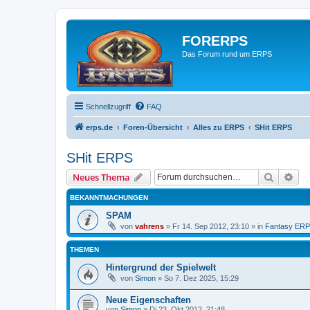
FORERPS
Das Forum rund um ERPS
Schnellzugriff
FAQ
erps.de
Foren-Übersicht
Alles zu ERPS
SHit ERPS
SHit ERPS
Suche
Erw
Neues Thema
BEKANNTMACHUNGEN
SPAM
von
vahrens
» Fr 14. Sep 2012, 23:10 » in
Fantasy ER
THEMEN
Hintergrund der Spielwelt
von
Simon
» So 7. Dez 2025, 15:29
Neue Eigenschaften
von
Simon
» Di 23. Okt 2012, 21:48