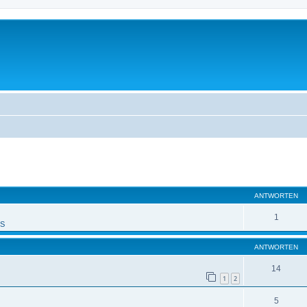
eiterte Suche
ANTWORTEN
1
PS
ANTWORTEN
14
1
2
5