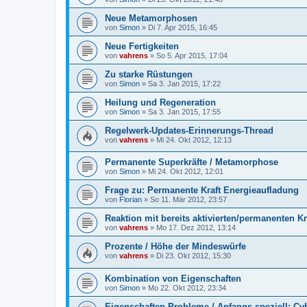
Neue Metamorphosen
von
Simon
» Di 7. Apr 2015, 16:45
Neue Fertigkeiten
von
vahrens
» So 5. Apr 2015, 17:04
Zu starke Rüstungen
von
Simon
» Sa 3. Jan 2015, 17:22
Heilung und Regeneration
von
Simon
» Sa 3. Jan 2015, 17:55
Regelwerk-Updates-Erinnerungs-Thread
von
vahrens
» Mi 24. Okt 2012, 12:13
Permanente Superkräfte / Metamorphose
von
Simon
» Mi 24. Okt 2012, 12:01
Frage zu: Permanente Kraft Energieaufladung
von
Florian
» So 11. Mär 2012, 23:57
Reaktion mit bereits aktivierten/permanenten Kr
von
vahrens
» Mo 17. Dez 2012, 13:14
Prozente / Höhe der Mindeswürfe
von
vahrens
» Di 23. Okt 2012, 15:30
Kombination von Eigenschaften
von
Simon
» Mo 22. Okt 2012, 23:34
Eigenschaften-Probleme / Anfangs speziell: C