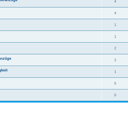
4
4
1
1
2
anzüge
2
gkeit
1
5
0