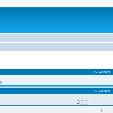
eiterte Suche
ANTWORTEN
1
PS
ANTWORTEN
14
1
2
5