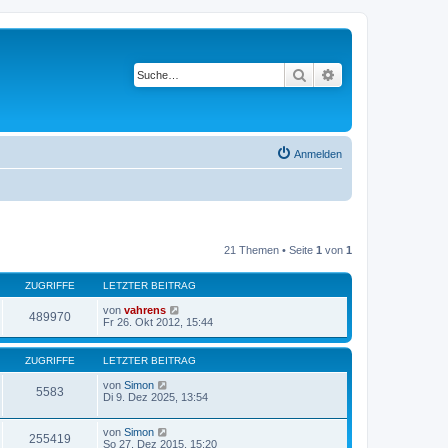
Suche
Erweiterte Suche
Anmelden
21 Themen • Seite
1
von
1
ZUGRIFFE
LETZTER BEITRAG
von
vahrens
489970
Fr 26. Okt 2012, 15:44
ZUGRIFFE
LETZTER BEITRAG
von
Simon
5583
Di 9. Dez 2025, 13:54
von
Simon
255419
So 27. Dez 2015, 15:20