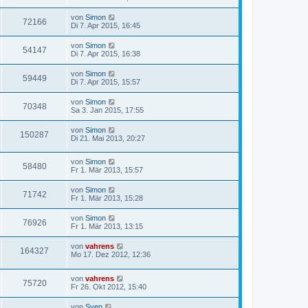
von
Simon
72166
Di 7. Apr 2015, 16:45
von
Simon
54147
Di 7. Apr 2015, 16:38
von
Simon
59449
Di 7. Apr 2015, 15:57
von
Simon
70348
Sa 3. Jan 2015, 17:55
von
Simon
150287
Di 21. Mai 2013, 20:27
von
Simon
58480
Fr 1. Mär 2013, 15:57
von
Simon
71742
Fr 1. Mär 2013, 15:28
von
Simon
76926
Fr 1. Mär 2013, 13:15
von
vahrens
164327
Mo 17. Dez 2012, 12:36
von
vahrens
75720
Fr 26. Okt 2012, 15:40
von
Sven