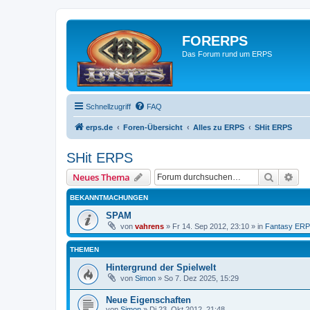
FORERPS
Das Forum rund um ERPS
Schnellzugriff
FAQ
erps.de
Foren-Übersicht
Alles zu ERPS
SHit ERPS
SHit ERPS
Suche
Erw
Neues Thema
BEKANNTMACHUNGEN
SPAM
von
vahrens
» Fr 14. Sep 2012, 23:10 » in
Fantasy ER
THEMEN
Hintergrund der Spielwelt
von
Simon
» So 7. Dez 2025, 15:29
Neue Eigenschaften
von
Simon
» Di 23. Okt 2012, 21:48