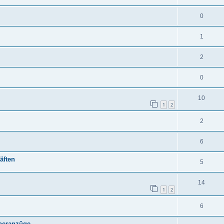
0
1
2
0
10
1
2
2
6
äften
5
14
1
2
6
yberanzüge