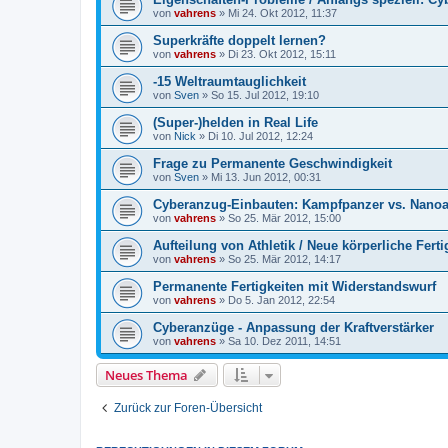
von
vahrens
» Mi 24. Okt 2012, 11:37
Superkräfte doppelt lernen?
von
vahrens
» Di 23. Okt 2012, 15:11
-15 Weltraumtauglichkeit
von
Sven
» So 15. Jul 2012, 19:10
(Super-)helden in Real Life
von
Nick
» Di 10. Jul 2012, 12:24
Frage zu Permanente Geschwindigkeit
von
Sven
» Mi 13. Jun 2012, 00:31
Cyberanzug-Einbauten: Kampfpanzer vs. Nano
von
vahrens
» So 25. Mär 2012, 15:00
Aufteilung von Athletik / Neue körperliche Ferti
von
vahrens
» So 25. Mär 2012, 14:17
Permanente Fertigkeiten mit Widerstandswurf
von
vahrens
» Do 5. Jan 2012, 22:54
Cyberanzüge - Anpassung der Kraftverstärker
von
vahrens
» Sa 10. Dez 2011, 14:51
Neues Thema
Zurück zur Foren-Übersicht