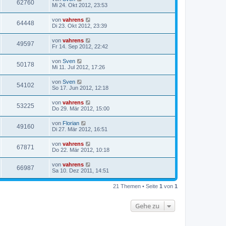
62760
Mi 24. Okt 2012, 23:53
von
vahrens
64448
Di 23. Okt 2012, 23:39
von
vahrens
49597
Fr 14. Sep 2012, 22:42
von
Sven
50178
Mi 11. Jul 2012, 17:26
von
Sven
54102
So 17. Jun 2012, 12:18
von
vahrens
53225
Do 29. Mär 2012, 15:00
von
Florian
49160
Di 27. Mär 2012, 16:51
von
vahrens
67871
Do 22. Mär 2012, 10:18
von
vahrens
66987
Sa 10. Dez 2011, 14:51
21 Themen • Seite
1
von
1
Gehe zu