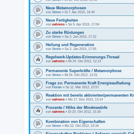
Neue Metamorphosen
von
Simon
» Di 7. Apr 2015, 16:45
Neue Fertigkeiten
von
vahrens
» So 5. Apr 2015, 17:04
Zu starke Rüstungen
von
Simon
» Sa 3. Jan 2015, 17:22
Heilung und Regeneration
von
Simon
» Sa 3. Jan 2015, 17:55
Regelwerk-Updates-Erinnerungs-Thread
von
vahrens
» Mi 24. Okt 2012, 12:13
Permanente Superkräfte / Metamorphose
von
Simon
» Mi 24. Okt 2012, 12:01
Frage zu: Permanente Kraft Energieaufladung
von
Florian
» So 11. Mär 2012, 23:57
Reaktion mit bereits aktivierten/permanenten Kr
von
vahrens
» Mo 17. Dez 2012, 13:14
Prozente / Höhe der Mindeswürfe
von
vahrens
» Di 23. Okt 2012, 15:30
Kombination von Eigenschaften
von
Simon
» Mo 22. Okt 2012, 23:34
Eigenschaften-Probleme / Anfangs speziell: C