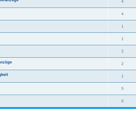
4
4
1
1
2
anzüge
2
gkeit
1
5
0