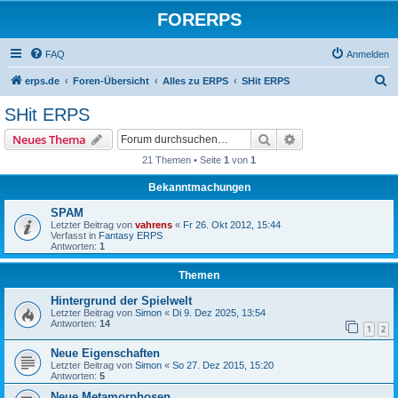
FORERPS
FAQ
Anmelden
S
erps.de
Foren-Übersicht
Alles zu ERPS
SHit ERPS
u
SHit ERPS
c
Suche
Erweiterte Suche
Neues Thema
h
21 Themen • Seite
1
von
1
e
Bekanntmachungen
SPAM
Letzter Beitrag von
vahrens
«
Fr 26. Okt 2012, 15:44
Verfasst in
Fantasy ERPS
Antworten:
1
Themen
Hintergrund der Spielwelt
Letzter Beitrag von
Simon
«
Di 9. Dez 2025, 13:54
Antworten:
14
1
2
Neue Eigenschaften
Letzter Beitrag von
Simon
«
So 27. Dez 2015, 15:20
Antworten:
5
Neue Metamorphosen