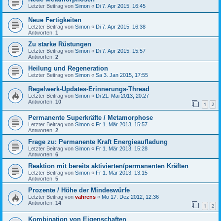
Letzter Beitrag von
Simon
«
Di 7. Apr 2015, 16:45
Neue Fertigkeiten
Letzter Beitrag von
Simon
«
Di 7. Apr 2015, 16:38
Antworten:
1
Zu starke Rüstungen
Letzter Beitrag von
Simon
«
Di 7. Apr 2015, 15:57
Antworten:
2
Heilung und Regeneration
Letzter Beitrag von
Simon
«
Sa 3. Jan 2015, 17:55
Regelwerk-Updates-Erinnerungs-Thread
Letzter Beitrag von
Simon
«
Di 21. Mai 2013, 20:27
Antworten:
10
1
2
Permanente Superkräfte / Metamorphose
Letzter Beitrag von
Simon
«
Fr 1. Mär 2013, 15:57
Antworten:
2
Frage zu: Permanente Kraft Energieaufladung
Letzter Beitrag von
Simon
«
Fr 1. Mär 2013, 15:28
Antworten:
6
Reaktion mit bereits aktivierten/permanenten Kräften
Letzter Beitrag von
Simon
«
Fr 1. Mär 2013, 13:15
Antworten:
5
Prozente / Höhe der Mindeswürfe
Letzter Beitrag von
vahrens
«
Mo 17. Dez 2012, 12:36
Antworten:
14
1
2
Kombination von Eigenschaften