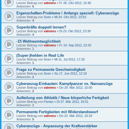
Letzter Beitrag von
vahrens
«
Fr 26. Okt 2012, 15:40
Antworten:
6
Eigenschaften-Probleme / Anfangs speziell: Cyberanzüge
Letzter Beitrag von
Sven
«
Mi 24. Okt 2012, 23:53
Antworten:
4
Superkräfte doppelt lernen?
Letzter Beitrag von
vahrens
«
Di 23. Okt 2012, 23:39
Antworten:
4
-15 Weltraumtauglichkeit
Letzter Beitrag von
vahrens
«
Fr 14. Sep 2012, 22:42
Antworten:
1
(Super-)helden in Real Life
Letzter Beitrag von
Sven
«
Mi 11. Jul 2012, 17:26
Antworten:
1
Frage zu Permanente Geschwindigkeit
Letzter Beitrag von
Sven
«
So 17. Jun 2012, 12:18
Antworten:
2
Cyberanzug-Einbauten: Kampfpanzer vs. Nanoanzüge
Letzter Beitrag von
vahrens
«
Do 29. Mär 2012, 15:00
Antworten:
2
Aufteilung von Athletik / Neue körperliche Fertigkeit
Letzter Beitrag von
Florian
«
Di 27. Mär 2012, 16:51
Antworten:
1
Permanente Fertigkeiten mit Widerstandswurf
Letzter Beitrag von
vahrens
«
Do 22. Mär 2012, 10:18
Antworten:
5
Cyberanzüge - Anpassung der Kraftverstärker