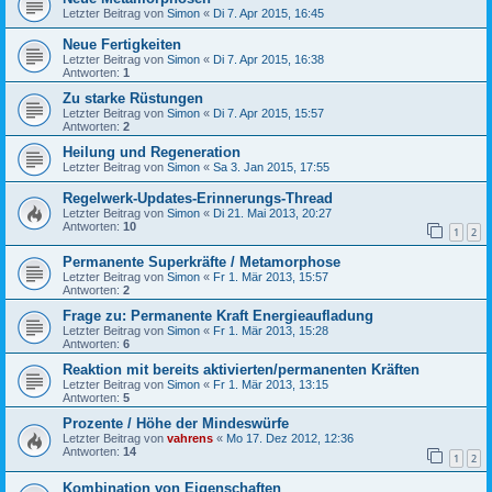
Letzter Beitrag von
Simon
«
Di 7. Apr 2015, 16:45
Neue Fertigkeiten
Letzter Beitrag von
Simon
«
Di 7. Apr 2015, 16:38
Antworten:
1
Zu starke Rüstungen
Letzter Beitrag von
Simon
«
Di 7. Apr 2015, 15:57
Antworten:
2
Heilung und Regeneration
Letzter Beitrag von
Simon
«
Sa 3. Jan 2015, 17:55
Regelwerk-Updates-Erinnerungs-Thread
Letzter Beitrag von
Simon
«
Di 21. Mai 2013, 20:27
Antworten:
10
1
2
Permanente Superkräfte / Metamorphose
Letzter Beitrag von
Simon
«
Fr 1. Mär 2013, 15:57
Antworten:
2
Frage zu: Permanente Kraft Energieaufladung
Letzter Beitrag von
Simon
«
Fr 1. Mär 2013, 15:28
Antworten:
6
Reaktion mit bereits aktivierten/permanenten Kräften
Letzter Beitrag von
Simon
«
Fr 1. Mär 2013, 13:15
Antworten:
5
Prozente / Höhe der Mindeswürfe
Letzter Beitrag von
vahrens
«
Mo 17. Dez 2012, 12:36
Antworten:
14
1
2
Kombination von Eigenschaften