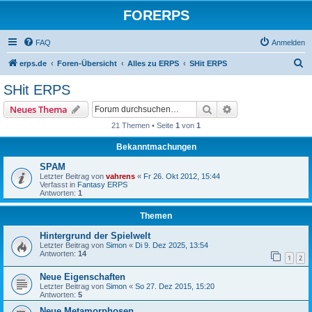
FORERPS
FAQ
Anmelden
S
erps.de
Foren-Übersicht
Alles zu ERPS
SHit ERPS
u
SHit ERPS
c
Suche
Erweiterte Suche
Neues Thema
h
21 Themen • Seite
1
von
1
e
Bekanntmachungen
SPAM
Letzter Beitrag von
vahrens
«
Fr 26. Okt 2012, 15:44
Verfasst in
Fantasy ERPS
Antworten:
1
Themen
Hintergrund der Spielwelt
Letzter Beitrag von
Simon
«
Di 9. Dez 2025, 13:54
Antworten:
14
1
2
Neue Eigenschaften
Letzter Beitrag von
Simon
«
So 27. Dez 2015, 15:20
Antworten:
5
Neue Metamorphosen