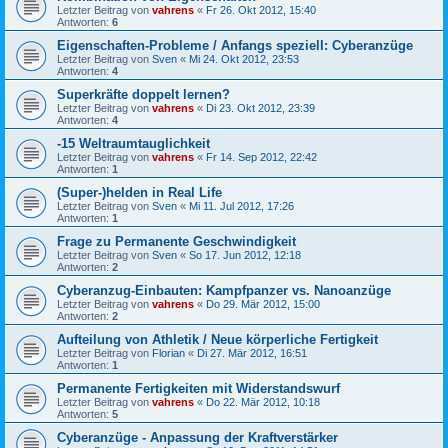
Letzter Beitrag von
vahrens
«
Fr 26. Okt 2012, 15:40
Antworten:
6
Eigenschaften-Probleme / Anfangs speziell: Cyberanzüge
Letzter Beitrag von
Sven
«
Mi 24. Okt 2012, 23:53
Antworten:
4
Superkräfte doppelt lernen?
Letzter Beitrag von
vahrens
«
Di 23. Okt 2012, 23:39
Antworten:
4
-15 Weltraumtauglichkeit
Letzter Beitrag von
vahrens
«
Fr 14. Sep 2012, 22:42
Antworten:
1
(Super-)helden in Real Life
Letzter Beitrag von
Sven
«
Mi 11. Jul 2012, 17:26
Antworten:
1
Frage zu Permanente Geschwindigkeit
Letzter Beitrag von
Sven
«
So 17. Jun 2012, 12:18
Antworten:
2
Cyberanzug-Einbauten: Kampfpanzer vs. Nanoanzüge
Letzter Beitrag von
vahrens
«
Do 29. Mär 2012, 15:00
Antworten:
2
Aufteilung von Athletik / Neue körperliche Fertigkeit
Letzter Beitrag von
Florian
«
Di 27. Mär 2012, 16:51
Antworten:
1
Permanente Fertigkeiten mit Widerstandswurf
Letzter Beitrag von
vahrens
«
Do 22. Mär 2012, 10:18
Antworten:
5
Cyberanzüge - Anpassung der Kraftverstärker