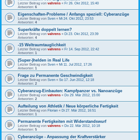
Letzter Beitrag von
vahrens
«
Fr 26. Okt 2012, 15:40
Antworten:
6
Eigenschaften-Probleme / Anfangs speziell: Cyberanzüge
Letzter Beitrag von
Sven
«
Mi 24. Okt 2012, 23:53
Antworten:
4
Superkräfte doppelt lernen?
Letzter Beitrag von
vahrens
«
Di 23. Okt 2012, 23:39
Antworten:
4
-15 Weltraumtauglichkeit
Letzter Beitrag von
vahrens
«
Fr 14. Sep 2012, 22:42
Antworten:
1
(Super-)helden in Real Life
Letzter Beitrag von
Sven
«
Mi 11. Jul 2012, 17:26
Antworten:
1
Frage zu Permanente Geschwindigkeit
Letzter Beitrag von
Sven
«
So 17. Jun 2012, 12:18
Antworten:
2
Cyberanzug-Einbauten: Kampfpanzer vs. Nanoanzüge
Letzter Beitrag von
vahrens
«
Do 29. Mär 2012, 15:00
Antworten:
2
Aufteilung von Athletik / Neue körperliche Fertigkeit
Letzter Beitrag von
Florian
«
Di 27. Mär 2012, 16:51
Antworten:
1
Permanente Fertigkeiten mit Widerstandswurf
Letzter Beitrag von
vahrens
«
Do 22. Mär 2012, 10:18
Antworten:
5
Cyberanzüge - Anpassung der Kraftverstärker