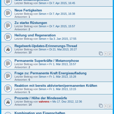
Letzter Beitrag von
Simon
«
Di 7. Apr 2015, 16:45
Neue Fertigkeiten
Letzter Beitrag von
Simon
«
Di 7. Apr 2015, 16:38
Antworten:
1
Zu starke Rüstungen
Letzter Beitrag von
Simon
«
Di 7. Apr 2015, 15:57
Antworten:
2
Heilung und Regeneration
Letzter Beitrag von
Simon
«
Sa 3. Jan 2015, 17:55
Regelwerk-Updates-Erinnerungs-Thread
Letzter Beitrag von
Simon
«
Di 21. Mai 2013, 20:27
Antworten:
10
1
2
Permanente Superkräfte / Metamorphose
Letzter Beitrag von
Simon
«
Fr 1. Mär 2013, 15:57
Antworten:
2
Frage zu: Permanente Kraft Energieaufladung
Letzter Beitrag von
Simon
«
Fr 1. Mär 2013, 15:28
Antworten:
6
Reaktion mit bereits aktivierten/permanenten Kräften
Letzter Beitrag von
Simon
«
Fr 1. Mär 2013, 13:15
Antworten:
5
Prozente / Höhe der Mindeswürfe
Letzter Beitrag von
vahrens
«
Mo 17. Dez 2012, 12:36
Antworten:
14
1
2
Kombination von Eigenschaften