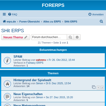
FORERPS
FAQ
Anmelden
S
erps.de
Foren-Übersicht
Alles zu ERPS
SHit ERPS
u
SHit ERPS
c
Suche
Erweiterte Suche
Neues Thema
h
21 Themen • Seite
1
von
1
e
Bekanntmachungen
SPAM
Letzter Beitrag von
vahrens
«
Fr 26. Okt 2012, 15:44
Verfasst in
Fantasy ERPS
Antworten:
1
Themen
Hintergrund der Spielwelt
Letzter Beitrag von
Simon
«
Di 9. Dez 2025, 13:54
Antworten:
14
1
2
Neue Eigenschaften
Letzter Beitrag von
Simon
«
So 27. Dez 2015, 15:20
Antworten:
5
Neue Metamorphosen