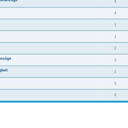
4
4
1
1
2
anzüge
2
gkeit
1
5
0