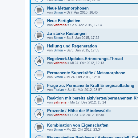
Neue Metamorphosen
von
Simon
» Di 7. Apr 2015, 16:45
Neue Fertigkeiten
von
vahrens
» So 5. Apr 2015, 17:04
Zu starke Rüstungen
von
Simon
» Sa 3. Jan 2015, 17:22
Heilung und Regeneration
von
Simon
» Sa 3. Jan 2015, 17:55
Regelwerk-Updates-Erinnerungs-Thread
von
vahrens
» Mi 24. Okt 2012, 12:13
Permanente Superkräfte / Metamorphose
von
Simon
» Mi 24. Okt 2012, 12:01
Frage zu: Permanente Kraft Energieaufladung
von
Florian
» So 11. Mär 2012, 23:57
Reaktion mit bereits aktivierten/permanenten Kr
von
vahrens
» Mo 17. Dez 2012, 13:14
Prozente / Höhe der Mindeswürfe
von
vahrens
» Di 23. Okt 2012, 15:30
Kombination von Eigenschaften
von
Simon
» Mo 22. Okt 2012, 23:34
Eigenschaften-Probleme / Anfangs speziell: C