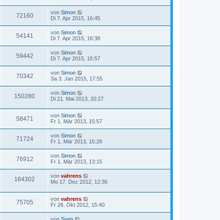
von
Simon
72160
Di 7. Apr 2015, 16:45
von
Simon
54141
Di 7. Apr 2015, 16:38
von
Simon
59442
Di 7. Apr 2015, 15:57
von
Simon
70342
Sa 3. Jan 2015, 17:55
von
Simon
150280
Di 21. Mai 2013, 20:27
von
Simon
58471
Fr 1. Mär 2013, 15:57
von
Simon
71724
Fr 1. Mär 2013, 15:28
von
Simon
76912
Fr 1. Mär 2013, 13:15
von
vahrens
164302
Mo 17. Dez 2012, 12:36
von
vahrens
75705
Fr 26. Okt 2012, 15:40
von
Sven