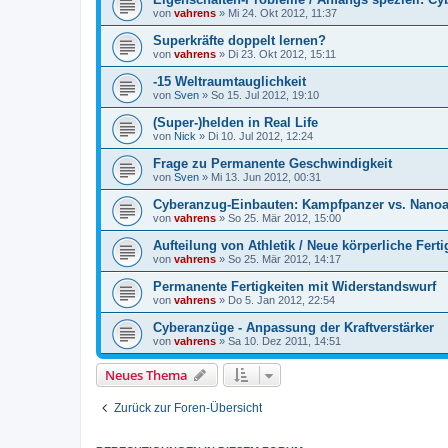
von
vahrens
» Mi 24. Okt 2012, 11:37
Superkräfte doppelt lernen?
von
vahrens
» Di 23. Okt 2012, 15:11
-15 Weltraumtauglichkeit
von
Sven
» So 15. Jul 2012, 19:10
(Super-)helden in Real Life
von
Nick
» Di 10. Jul 2012, 12:24
Frage zu Permanente Geschwindigkeit
von
Sven
» Mi 13. Jun 2012, 00:31
Cyberanzug-Einbauten: Kampfpanzer vs. Nano
von
vahrens
» So 25. Mär 2012, 15:00
Aufteilung von Athletik / Neue körperliche Ferti
von
vahrens
» So 25. Mär 2012, 14:17
Permanente Fertigkeiten mit Widerstandswurf
von
vahrens
» Do 5. Jan 2012, 22:54
Cyberanzüge - Anpassung der Kraftverstärker
von
vahrens
» Sa 10. Dez 2011, 14:51
Neues Thema
Zurück zur Foren-Übersicht