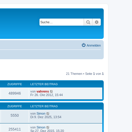
Suche
Erweiterte Suche
Anmelden
21 Themen • Seite
1
von
1
ZUGRIFFE
LETZTER BEITRAG
von
vahrens
489946
Fr 26. Okt 2012, 15:44
ZUGRIFFE
LETZTER BEITRAG
von
Simon
5550
Di 9. Dez 2025, 13:54
von
Simon
255411
So 27. Dez 2015, 15:20