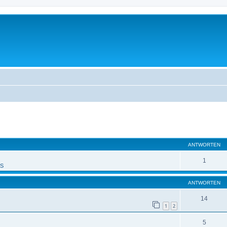
eiterte Suche
ANTWORTEN
1
PS
ANTWORTEN
14
1
2
5