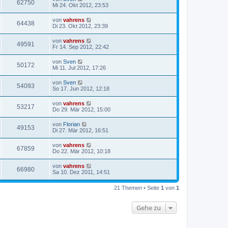
62750
Mi 24. Okt 2012, 23:53
von
vahrens
64438
Di 23. Okt 2012, 23:39
von
vahrens
49591
Fr 14. Sep 2012, 22:42
von
Sven
50172
Mi 11. Jul 2012, 17:26
von
Sven
54093
So 17. Jun 2012, 12:18
von
vahrens
53217
Do 29. Mär 2012, 15:00
von
Florian
49153
Di 27. Mär 2012, 16:51
von
vahrens
67859
Do 22. Mär 2012, 10:18
von
vahrens
66980
Sa 10. Dez 2011, 14:51
21 Themen • Seite
1
von
1
Gehe zu