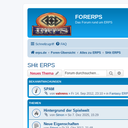
FORERPS
Das Forum rund um ERPS
Schnellzugriff
FAQ
erps.de
Foren-Übersicht
Alles zu ERPS
SHit ERPS
SHit ERPS
Suche
Erw
Neues Thema
BEKANNTMACHUNGEN
SPAM
von
vahrens
» Fr 14. Sep 2012, 23:10 » in
Fantasy ER
THEMEN
Hintergrund der Spielwelt
von
Simon
» So 7. Dez 2025, 15:29
Neue Eigenschaften
von
Simon
» Di 23. Okt 2012, 21:48