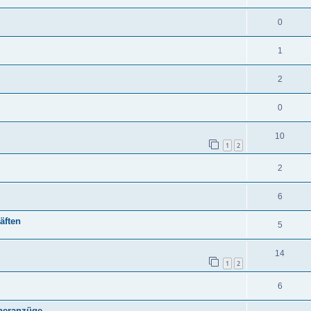
0
1
2
0
10
1
2
2
6
äften
5
14
1
2
6
yberanzüge