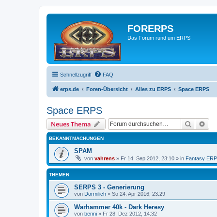
FORERPS
Das Forum rund um ERPS
Schnellzugriff
FAQ
erps.de
Foren-Übersicht
Alles zu ERPS
Space ERPS
Space ERPS
Suche
Erw
Neues Thema
BEKANNTMACHUNGEN
SPAM
von
vahrens
» Fr 14. Sep 2012, 23:10 » in
Fantasy ER
THEMEN
SERPS 3 - Generierung
von
Dormilich
» So 24. Apr 2016, 23:29
Warhammer 40k - Dark Heresy
von
benni
» Fr 28. Dez 2012, 14:32