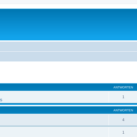
eiterte Suche
ANTWORTEN
1
PS
ANTWORTEN
4
1