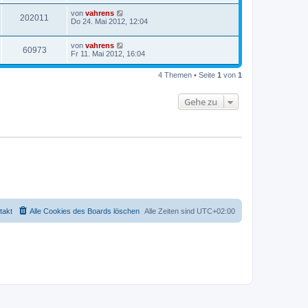
von
vahrens
202011
Do 24. Mai 2012, 12:04
von
vahrens
60973
Fr 11. Mai 2012, 16:04
4 Themen • Seite
1
von
1
Gehe zu
takt
Alle Cookies des Boards löschen
Alle Zeiten sind
UTC+02:00