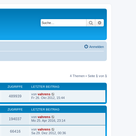
Suche
Erweiterte Suche
Anmelden
4 Themen • Seite
1
von
1
ZUGRIFFE
LETZTER BEITRAG
von
vahrens
489939
Fr 26. Okt 2012, 15:44
ZUGRIFFE
LETZTER BEITRAG
von
vahrens
194037
Mo 25. Apr 2016, 23:14
von
vahrens
66416
Sa 29. Dez 2012, 00:36