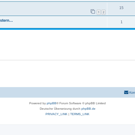
15
1
2
stern...
1
Kon
Powered by
phpBB
® Forum Software © phpBB Limited
Deutsche Übersetzung durch
phpBB.de
PRIVACY_LINK
|
TERMS_LINK