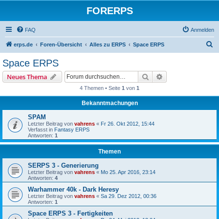
FORERPS
FAQ
Anmelden
S
erps.de
Foren-Übersicht
Alles zu ERPS
Space ERPS
u
Space ERPS
c
Suche
Erweiterte Suche
Neues Thema
h
4 Themen • Seite
1
von
1
e
Bekanntmachungen
SPAM
Letzter Beitrag von
vahrens
«
Fr 26. Okt 2012, 15:44
Verfasst in
Fantasy ERPS
Antworten:
1
Themen
SERPS 3 - Generierung
Letzter Beitrag von
vahrens
«
Mo 25. Apr 2016, 23:14
Antworten:
4
Warhammer 40k - Dark Heresy
Letzter Beitrag von
vahrens
«
Sa 29. Dez 2012, 00:36
Antworten:
1
Space ERPS 3 - Fertigkeiten