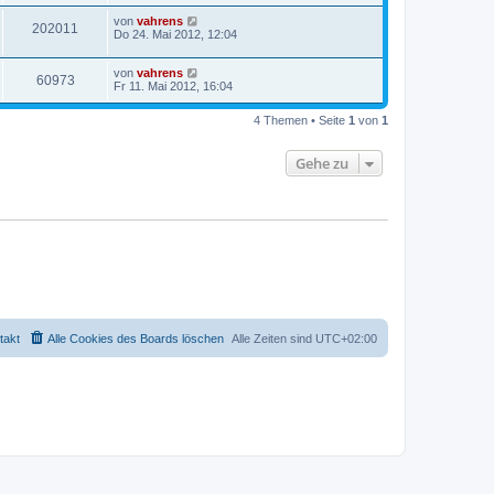
von
vahrens
202011
Do 24. Mai 2012, 12:04
von
vahrens
60973
Fr 11. Mai 2012, 16:04
4 Themen • Seite
1
von
1
Gehe zu
takt
Alle Cookies des Boards löschen
Alle Zeiten sind
UTC+02:00