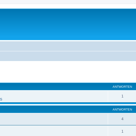
eiterte Suche
ANTWORTEN
1
PS
ANTWORTEN
4
1