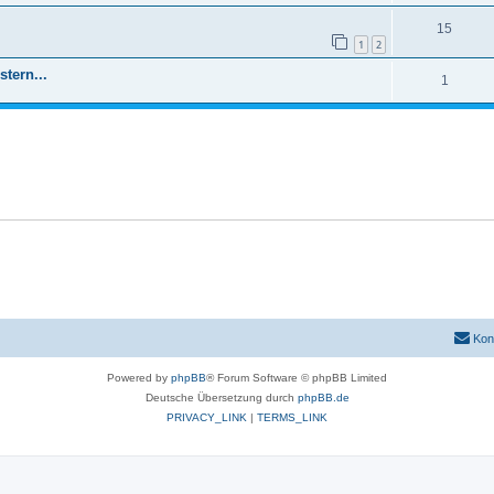
15
1
2
stern...
1
Kon
Powered by
phpBB
® Forum Software © phpBB Limited
Deutsche Übersetzung durch
phpBB.de
PRIVACY_LINK
|
TERMS_LINK