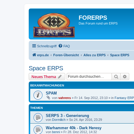
FORERPS
Das Forum rund um ERPS
Schnellzugriff
FAQ
erps.de
Foren-Übersicht
Alles zu ERPS
Space ERPS
Space ERPS
Suche
Erw
Neues Thema
BEKANNTMACHUNGEN
SPAM
von
vahrens
» Fr 14. Sep 2012, 23:10 » in
Fantasy ER
THEMEN
SERPS 3 - Generierung
von
Dormilich
» So 24. Apr 2016, 23:29
Warhammer 40k - Dark Heresy
von
benni
» Fr 28. Dez 2012, 14:32