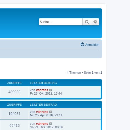
Suche
Erweiterte Suche
Anmelden
4 Themen • Seite
1
von
1
ZUGRIFFE
LETZTER BEITRAG
von
vahrens
489939
Fr 26. Okt 2012, 15:44
ZUGRIFFE
LETZTER BEITRAG
von
vahrens
194037
Mo 25. Apr 2016, 23:14
von
vahrens
66416
Sa 29. Dez 2012, 00:36