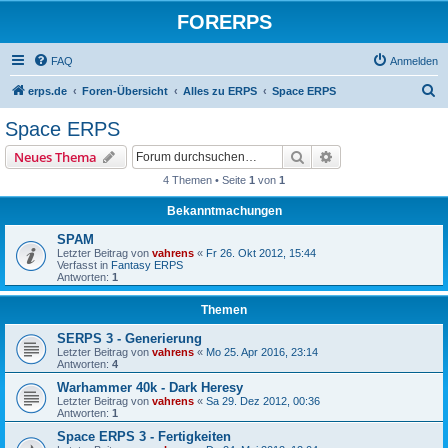
FORERPS
FAQ
Anmelden
S
erps.de
Foren-Übersicht
Alles zu ERPS
Space ERPS
u
Space ERPS
c
Suche
Erweiterte Suche
Neues Thema
h
4 Themen • Seite
1
von
1
e
Bekanntmachungen
SPAM
Letzter Beitrag von
vahrens
«
Fr 26. Okt 2012, 15:44
Verfasst in
Fantasy ERPS
Antworten:
1
Themen
SERPS 3 - Generierung
Letzter Beitrag von
vahrens
«
Mo 25. Apr 2016, 23:14
Antworten:
4
Warhammer 40k - Dark Heresy
Letzter Beitrag von
vahrens
«
Sa 29. Dez 2012, 00:36
Antworten:
1
Space ERPS 3 - Fertigkeiten