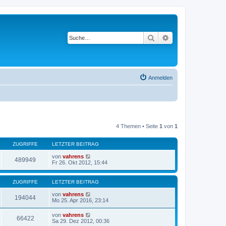
Suche
Erweiterte Suche
Anmelden
4 Themen • Seite
1
von
1
ZUGRIFFE
LETZTER BEITRAG
von
vahrens
489949
Fr 26. Okt 2012, 15:44
ZUGRIFFE
LETZTER BEITRAG
von
vahrens
194044
Mo 25. Apr 2016, 23:14
von
vahrens
66422
Sa 29. Dez 2012, 00:36