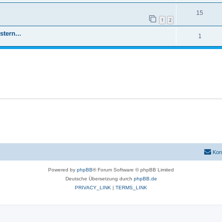
15
1
2
stern...
1
Kon
Powered by
phpBB
® Forum Software © phpBB Limited
Deutsche Übersetzung durch
phpBB.de
PRIVACY_LINK
|
TERMS_LINK