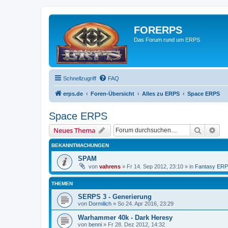
FORERPS
Das Forum rund um ERPS
Schnellzugriff
FAQ
erps.de
Foren-Übersicht
Alles zu ERPS
Space ERPS
Space ERPS
Suche
Erw
Neues Thema
BEKANNTMACHUNGEN
SPAM
von
vahrens
» Fr 14. Sep 2012, 23:10 » in
Fantasy ER
THEMEN
SERPS 3 - Generierung
von
Dormilich
» So 24. Apr 2016, 23:29
Warhammer 40k - Dark Heresy
von
benni
» Fr 28. Dez 2012, 14:32