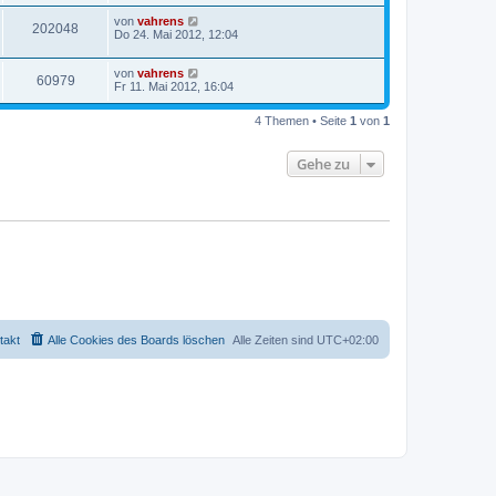
von
vahrens
202048
Do 24. Mai 2012, 12:04
von
vahrens
60979
Fr 11. Mai 2012, 16:04
4 Themen • Seite
1
von
1
Gehe zu
takt
Alle Cookies des Boards löschen
Alle Zeiten sind
UTC+02:00