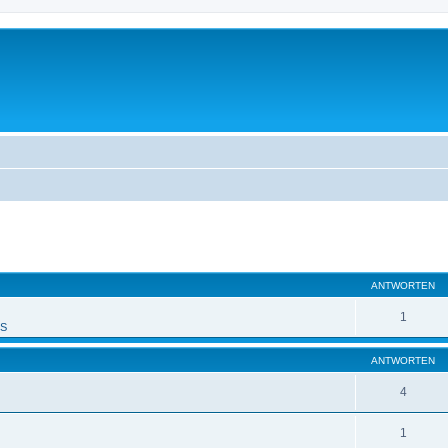
eiterte Suche
ANTWORTEN
1
PS
ANTWORTEN
4
1