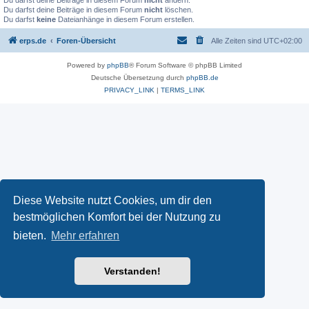
Du darfst deine Beiträge in diesem Forum
nicht
ändern.
Du darfst deine Beiträge in diesem Forum
nicht
löschen.
Du darfst
keine
Dateianhänge in diesem Forum erstellen.
erps.de
Foren-Übersicht
Alle Zeiten sind
UTC+02:00
Powered by
phpBB
® Forum Software © phpBB Limited
Deutsche Übersetzung durch
phpBB.de
PRIVACY_LINK
|
TERMS_LINK
Diese Website nutzt Cookies, um dir den
bestmöglichen Komfort bei der Nutzung zu
bieten.
Mehr erfahren
Verstanden!