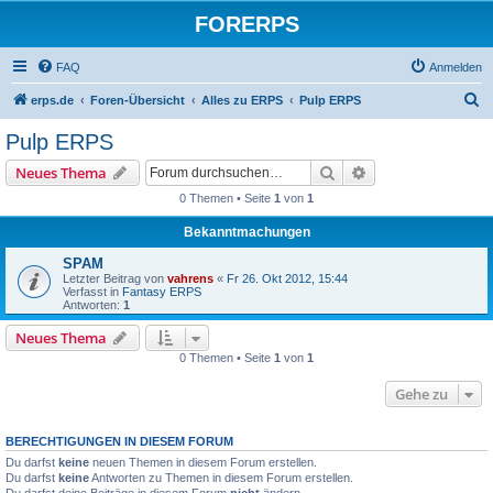
FORERPS
FAQ
Anmelden
S
erps.de
Foren-Übersicht
Alles zu ERPS
Pulp ERPS
u
Pulp ERPS
c
Suche
Erweiterte Suche
Neues Thema
h
0 Themen • Seite
1
von
1
e
Bekanntmachungen
SPAM
Letzter Beitrag von
vahrens
«
Fr 26. Okt 2012, 15:44
Verfasst in
Fantasy ERPS
Antworten:
1
Neues Thema
0 Themen • Seite
1
von
1
Gehe zu
BERECHTIGUNGEN IN DIESEM FORUM
Du darfst
keine
neuen Themen in diesem Forum erstellen.
Du darfst
keine
Antworten zu Themen in diesem Forum erstellen.