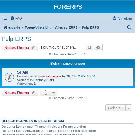
FORERPS
FAQ
Anmelden
S
erps.de
Foren-Übersicht
Alles zu ERPS
Pulp ERPS
u
Pulp ERPS
c
Suche
Erweiterte Suche
Neues Thema
h
0 Themen • Seite
1
von
1
e
Bekanntmachungen
SPAM
Letzter Beitrag von
vahrens
«
Fr 26. Okt 2012, 15:44
Verfasst in
Fantasy ERPS
Antworten:
1
Neues Thema
0 Themen • Seite
1
von
1
Gehe zu
BERECHTIGUNGEN IN DIESEM FORUM
Du darfst
keine
neuen Themen in diesem Forum erstellen.
Du darfst
keine
Antworten zu Themen in diesem Forum erstellen.