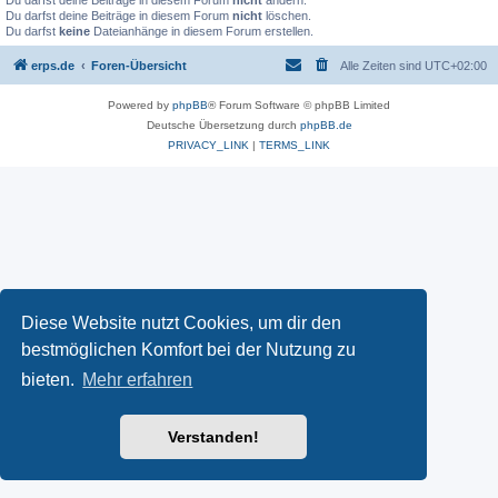
Du darfst deine Beiträge in diesem Forum
nicht
ändern.
Du darfst deine Beiträge in diesem Forum
nicht
löschen.
Du darfst
keine
Dateianhänge in diesem Forum erstellen.
erps.de
Foren-Übersicht
Alle Zeiten sind
UTC+02:00
Powered by
phpBB
® Forum Software © phpBB Limited
Deutsche Übersetzung durch
phpBB.de
PRIVACY_LINK
|
TERMS_LINK
Diese Website nutzt Cookies, um dir den
bestmöglichen Komfort bei der Nutzung zu
bieten.
Mehr erfahren
Verstanden!