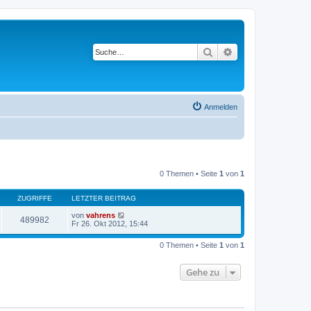
Suche
Erweiterte Suche
Anmelden
0 Themen • Seite
1
von
1
ZUGRIFFE
LETZTER BEITRAG
von
vahrens
489982
Fr 26. Okt 2012, 15:44
0 Themen • Seite
1
von
1
Gehe zu