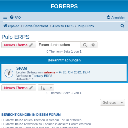
FORERPS
FAQ
Anmelden
S
erps.de
Foren-Übersicht
Alles zu ERPS
Pulp ERPS
u
Pulp ERPS
c
Suche
Erweiterte Suche
Neues Thema
h
0 Themen • Seite
1
von
1
e
Bekanntmachungen
SPAM
Letzter Beitrag von
vahrens
«
Fr 26. Okt 2012, 15:44
Verfasst in
Fantasy ERPS
Antworten:
1
Neues Thema
0 Themen • Seite
1
von
1
Gehe zu
BERECHTIGUNGEN IN DIESEM FORUM
Du darfst
keine
neuen Themen in diesem Forum erstellen.
Du darfst
keine
Antworten zu Themen in diesem Forum erstellen.