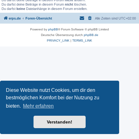
Du darfst deine Beiträge in diesem Forum
nicht
ändern.
Du darfst deine Beiträge in diesem Forum
nicht
löschen.
Du darfst
keine
Dateianhänge in diesem Forum erstellen.
erps.de
Foren-Übersicht
Alle Zeiten sind
UTC+02:00
Powered by
phpBB
® Forum Software © phpBB Limited
Deutsche Übersetzung durch
phpBB.de
PRIVACY_LINK
|
TERMS_LINK
Diese Website nutzt Cookies, um dir den
bestmöglichen Komfort bei der Nutzung zu
bieten.
Mehr erfahren
Verstanden!