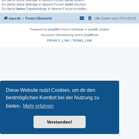
Du darfst deine Beiträge in diesem Forum
nicht
ändern.
Du darfst deine Beiträge in diesem Forum
nicht
löschen.
Du darfst
keine
Dateianhänge in diesem Forum erstellen.
erps.de
Foren-Übersicht
Alle Zeiten sind
UTC+02:00
Powered by
phpBB
® Forum Software © phpBB Limited
Deutsche Übersetzung durch
phpBB.de
PRIVACY_LINK
|
TERMS_LINK
Diese Website nutzt Cookies, um dir den
bestmöglichen Komfort bei der Nutzung zu
bieten.
Mehr erfahren
Verstanden!