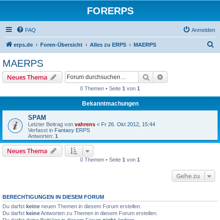
FORERPS
FAQ
Anmelden
S
erps.de
Foren-Übersicht
Alles zu ERPS
MAERPS
u
MAERPS
c
Suche
Erweiterte Suche
Neues Thema
h
0 Themen • Seite
1
von
1
e
Bekanntmachungen
SPAM
Letzter Beitrag von
vahrens
«
Fr 26. Okt 2012, 15:44
Verfasst in
Fantasy ERPS
Antworten:
1
Neues Thema
0 Themen • Seite
1
von
1
Gehe zu
BERECHTIGUNGEN IN DIESEM FORUM
Du darfst
keine
neuen Themen in diesem Forum erstellen.
Du darfst
keine
Antworten zu Themen in diesem Forum erstellen.